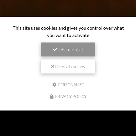
This site uses cookies and gives you control over what
you want to activate
OK, accept all
Deny all cookies
PERSONALIZE
06 88 75 13 06
9 rue de L'Orcheran, 21270 Vielverge
PRIVACY POLICY
Contactez-moi