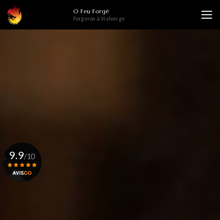
Aller
O Feu Forgé
au
Forgeron à Vielverge
contenu
principal
9.9
/10
Voir le certificat