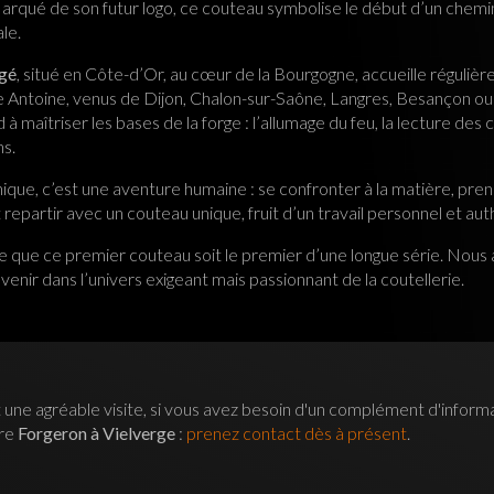
arqué de son futur logo, ce couteau symbolise le début d’un chemin
ale.
gé
, situé en Côte-d’Or, au cœur de la Bourgogne, accueille réguliè
Antoine, venus de Dijon, Chalon-sur-Saône, Langres, Besançon ou
 à maîtriser les bases de la forge : l’allumage du feu, la lecture des 
ns.
nique, c’est une aventure humaine : se confronter à la matière, pre
 repartir avec un couteau unique, fruit d’un travail personnel et au
e que ce premier couteau soit le premier d’une longue série. Nous au
venir dans l’univers exigeant mais passionnant de la coutellerie.
 une agréable visite, si vous avez besoin d'un complément d'inform
tre
Forgeron à Vielverge
:
prenez contact dès à présent
.