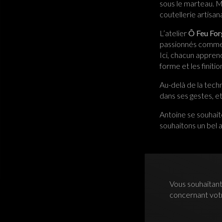
sous le marteau. M
coutellerie artisan
L’atelier
Ô Feu For
passionnés comme 
Ici, chacun apprend
forme et les finitio
Au-delà de la tech
dans ses gestes, et
Antoine se souhait
souhaitons un bel a
Vous souhaitant
concernant vo