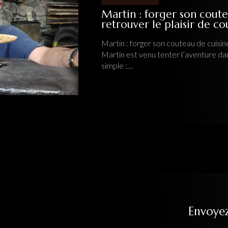
ger son couteau de cuisine artisanal pour
 plaisir de couper
n couteau de cuisine artisanal pour retrouver le plaisir de couper
enter l’aventure dans mon atelier
Ô Feu Forgé
avec une idée
Toute l'actualité
Envoye