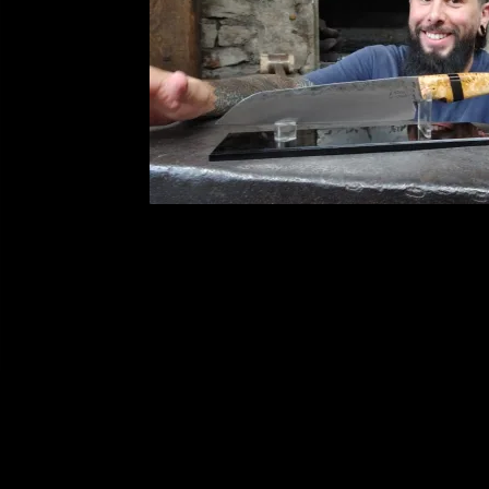
Martin : for
retrouver le
Martin : forger so
Martin est venu t
simple :…