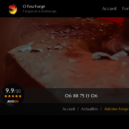
Navigation principale
Aller
O Feu Forgé
Accueil
For
au
Forgeron à Vielverge
contenu
principal
9.9
/10
06 88 75 13 06
Accueil
Actualités
Antoine forge
Voir le certificat