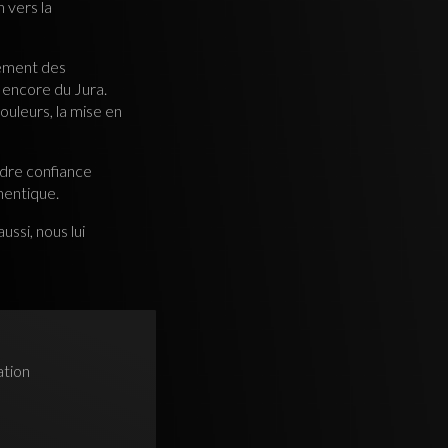
 vers la
rement des
 encore du Jura.
couleurs, la mise en
ndre confiance
thentique.
ssi, nous lui
ation