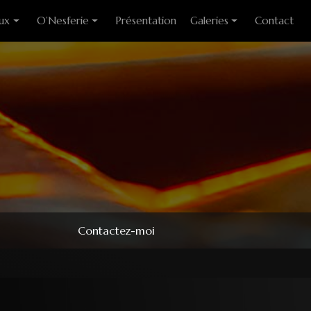
ux
O’Nesferie
Présentation
Galeries
Contact
ixes
Encens Artisanal
Photo des stages
liants
Sigils
Modèles couteaux
e cuisine
Pendules
e table
Pendentifs
 huitre
ons
Contactez-moi