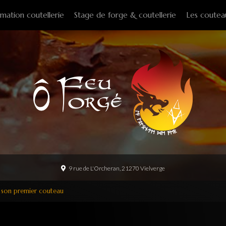
mation coutellerie
Stage de forge & coutellerie
Les coutea
Couteaux f
Couteaux p
Couteaux d
Couteaux d
Couteaux à
Tire-bouch
Option
9 rue de L'Orcheran, 21270 Vielverge
 son premier couteau