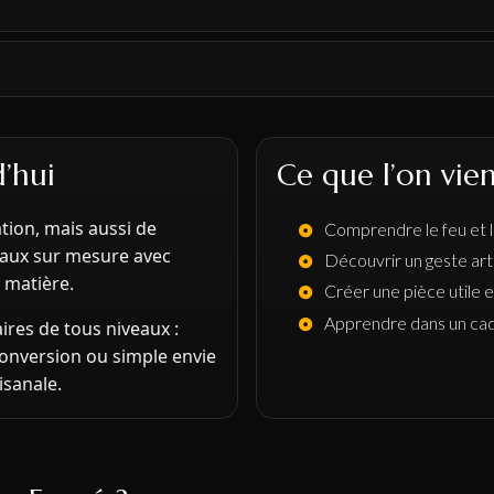
’hui
Ce que l’on vien
ation, mais aussi de
Comprendre le feu et l
teaux sur mesure avec
Découvrir un geste art
a matière.
Créer une pièce utile 
Apprendre dans un cad
aires de tous niveaux :
conversion ou simple envie
isanale.