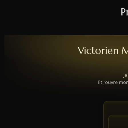
P
Victorien 
Je
Et j’ouvre mo