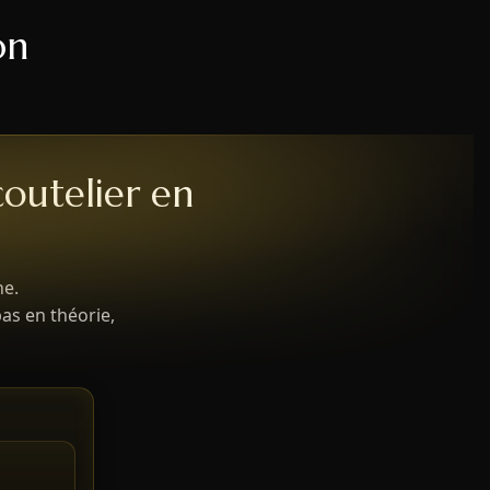
on
outelier en
ne.
as en théorie,