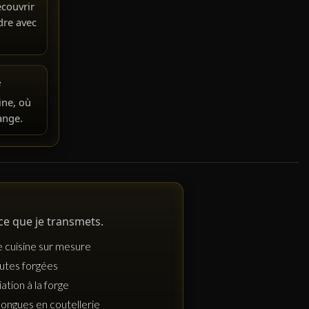
écouvrir
dre avec
e
ine, où
ange.
 ce que je transmets.
 cuisine sur mesure
utes forgées
iation à la forge
longues en coutellerie