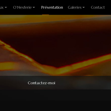
ux
O’Nesferie
Présentation
Galeries
Contact
ixes
Encens Artisanal
Photo des stages
liants
Sigils
Modèles couteaux
e cuisine
Pendules
e table
Pendentifs
 huitre
ons
Contactez-moi