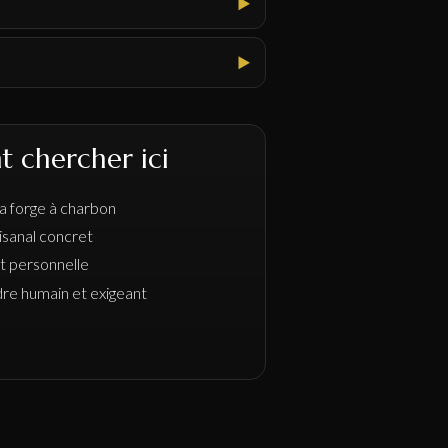
t chercher ici
a forge à charbon
isanal concret
et personnelle
re humain et exigeant