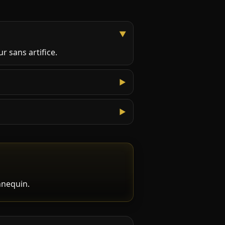
r sans artifice.
nnequin.