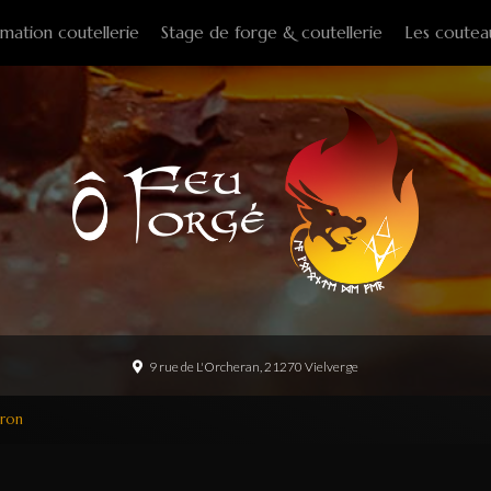
mation coutellerie
Stage de forge & coutellerie
Les coutea
Couteaux f
Couteaux p
Couteaux d
Couteaux d
Couteaux à
Tire-bouch
Option
9 rue de L'Orcheran, 21270 Vielverge
eron