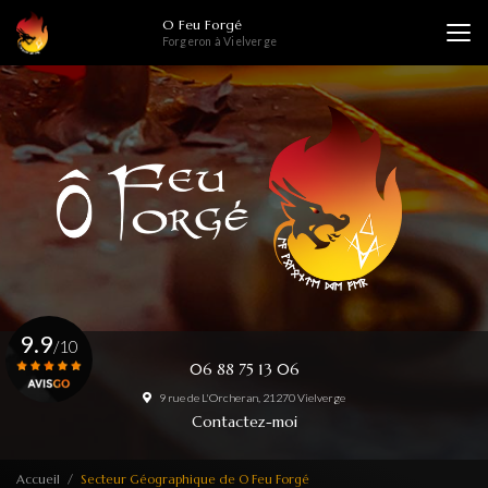
Aller
O Feu Forgé
au
Forgeron à Vielverge
contenu
principal
9.9
/10
06 88 75 13 06
9 rue de L'Orcheran, 21270 Vielverge
Voir le certificat
Contactez-moi
Accueil
Secteur Géographique de O Feu Forgé