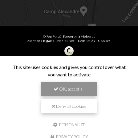
O Feu Forgé, Forgeron à Vielverge
Mentions légales
-
Plan du site
-
Liens utiles
-
Cookies
Création et référencement de site Internet
Demande de Devis
This site uses cookies and gives you control over what
Secteur
-
En savoir +
you want to activate
O Feu Forgé
Sitemap
OK, accept all
Fermer
9.9
Forgeron à Vielverge
/10
61 avis
Zone géographique
Deny all cookies
Besançon
PERSONALIZE
Chalon-sur-Saône
Travail de pros
PRIVACY POLICY
Dijon