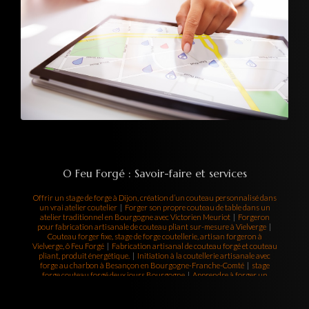
O Feu Forgé : Savoir-faire et services
Offrir un stage de forge à Dijon, création d’un couteau personnalisé dans
un vrai atelier coutelier
|
Forger son propre couteau de table dans un
atelier traditionnel en Bourgogne avec Victorien Meuriot
|
Forgeron
pour fabrication artisanale de couteau pliant sur-mesure à Vielverge
|
Couteau forger fixe, stage de forge coutellerie, artisan forgeron à
Vielverge, ô Feu Forgé
|
Fabrication artisanal de couteau forgé et couteau
pliant, produit énergétique.
|
Initiation à la coutellerie artisanale avec
forge au charbon à Besançon en Bourgogne-Franche-Comté
|
stage
forge couteau forgé deux jours Bourgogne
|
Apprendre à forger un
couteau pliant artisanal en une journée à Chalon-sur-Saône
|
Stage de
coutellerie avec un artisan forgeron diplômé à Dijon, création de couteau
sur-mesure
|
Atelier de forge pour fabriquer un couteau de chasse à la