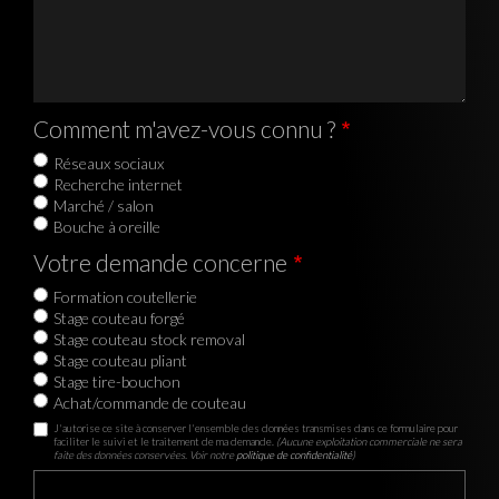
Comment m'avez-vous connu ?
Réseaux sociaux
Recherche internet
Marché / salon
Bouche à oreille
Votre demande concerne
Formation coutellerie
Stage couteau forgé
Stage couteau stock removal
Stage couteau pliant
Stage tire-bouchon
Achat/commande de couteau
J'autorise ce site à conserver l'ensemble des données transmises dans ce formulaire pour
faciliter le suivi et le traitement de ma demande.
(Aucune exploitation commerciale ne sera
faite des données conservées. Voir notre
politique de confidentialité
)