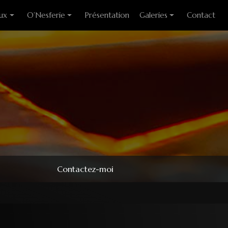
ux
O’Nesferie
Présentation
Galeries
Contact
ixes
Encens Artisanal
Photo des stages
liants
Sigils
Modèles couteaux
e cuisine
Pendules
e table
Pendentifs
 huitre
ons
Contactez-moi