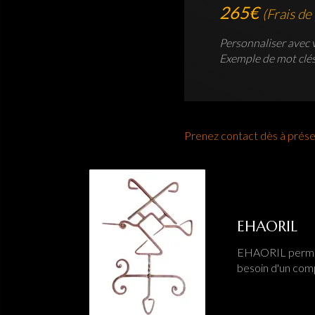
265€
(Frais de
Personnaliser avec 
Exemple de mot clé
Prenez contact dès à prése
EHAORIL
EHAORIL permet d
besoin d'un com