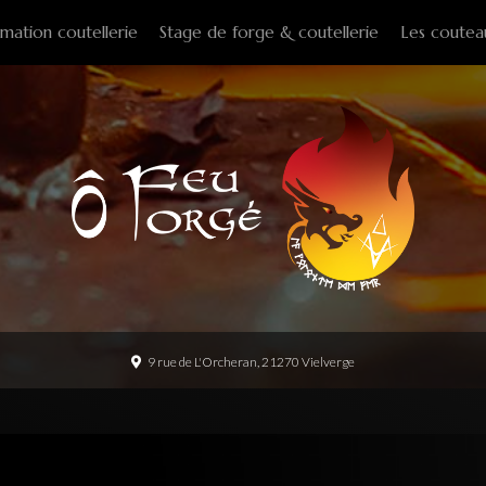
mation coutellerie
Stage de forge & coutellerie
Les coutea
Couteaux f
Couteaux p
Couteaux d
Couteaux d
Couteaux à
Tire-bouch
Option
9 rue de L'Orcheran, 21270 Vielverge