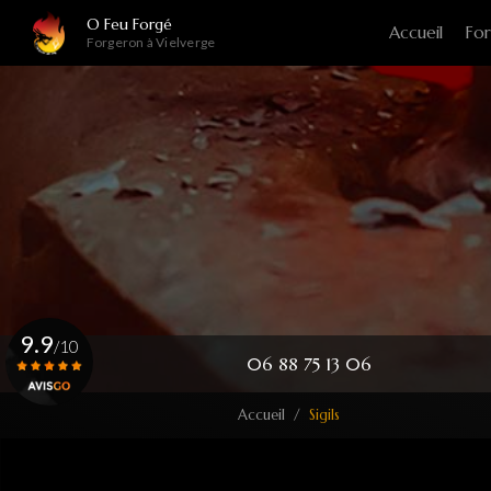
Navigation principale
Aller
O Feu Forgé
Accueil
For
au
Forgeron à Vielverge
contenu
principal
9.9
/10
06 88 75 13 06
Accueil
Sigils
Voir le certificat