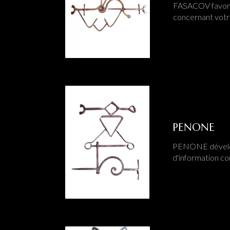
FASACOV favorise
concernant vot
PENONE
PENONE développ
d'information c