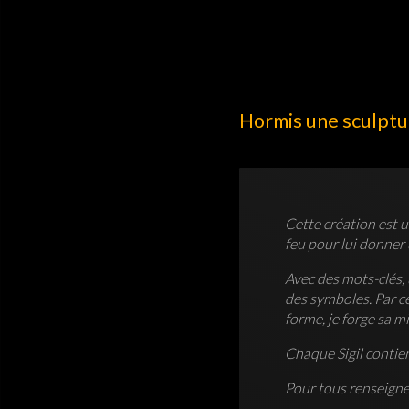
Hormis une sculptur
Cette création est 
feu pour lui donner 
Avec des mots-clés, 
des symboles. Par ce
forme, je forge sa m
Chaque Sigil contie
Pour tous renseigne