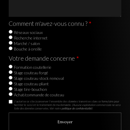
Comment m'avez-vous connu ?
Réseaux sociaux
Recherche internet
Marché / salon
Bouche à oreille
Votre demande concerne
Formation coutellerie
Stage couteau forgé
Stage couteau stock removal
Stage couteau pliant
Stage tire-bouchon
Achat/commande de couteau
J'autorise ce site à conserver l'ensemble des données transmises dans ce formulaire pour
faciliter le suivi et le traitement de ma demande.
(Aucune exploitation commerciale ne sera
faite des données conservées. Voir notre
politique de confidentialité
)