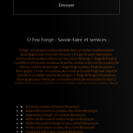
O Feu Forgé : Savoir-faire et services
Forger son propre couteau de table dans un atelier traditionnel en
Bourgogne avec Victorien Meuriot
|
Forgeron pour fabrication
artisanale de couteau pliant sur-mesure à Vielverge
|
Stage de forge et
coutellerie artisanale, couteaux de poche, couteaux de cuisine, couteau de
chasse, couteau de prestige
|
stage forge couteau forgé deux jours
Bourgogne
|
Créer un couteau de cuisine artisanal forgé avec manche
bois dans un atelier proche de Langres
|
Stage de forge artisanale en
Bourgogne pour fabriquer un couteau droit personnalisé à la main
|
Atelier de forge pour fabriquer son couteau personnalisé, couteau fixe et
couteau pliant, forgeron coutelier
|
Stage pour fabriquer un couteau
bushcraft artisanal avec émouture et manche bois exotique
|
Offrir un
stage de forge à Dijon, création d’un couteau personnalisé dans un vrai
atelier coutelier
|
Apprendre à forger un couteau pliant artisanal en une
journée à Chalon-sur-Saône
|
Initiation à la coutellerie artisanale avec
Achat de couteau artisanal Besançon
forge au charbon à Besançon en Bourgogne-Franche-Comté
|
Atelier de
Apprendre à faire un couteau de cuisine Besançon
forge pour fabriquer un couteau de chasse à la main avec un forgeron à
Apprendre à forger un couteau Besançon
Vielverge
|
Week-end de forge en Bourgogne pour apprendre à créer un
Atelier de découverte métier forgeron Besançon
couteau pliant ou fixe sur mesure
|
Stage de coutellerie avec un artisan
Atelier découverte forgeron pour enfant Besançon
forgeron diplômé à Dijon, création de couteau sur-mesure
|
Couteau
Atelier fabrication couteau de cuisine Besançon
forger fixe, stage de forge coutellerie, artisan forgeron à Vielverge, ô Feu
Couteau à offrir pour homme Besançon