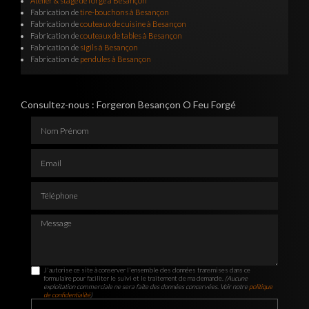
Atelier & stage de forge à Besançon
Fabrication de
tire-bouchons à Besançon
Fabrication de
couteaux de cuisine à Besançon
Fabrication de
couteaux de tables à Besançon
Fabrication de
sigils à Besançon
Fabrication de
pendules à Besançon
Consultez-nous : Forgeron Besançon O Feu Forgé
Nom Prénom
Email
Téléphone
Message
J'autorise ce site à conserver l'ensemble des données transmises dans ce
formulaire pour faciliter le suivi et le traitement de ma demande.
(Aucune
exploitation commerciale ne sera faite des données concervées. Voir notre
politique
de confidentialité
)