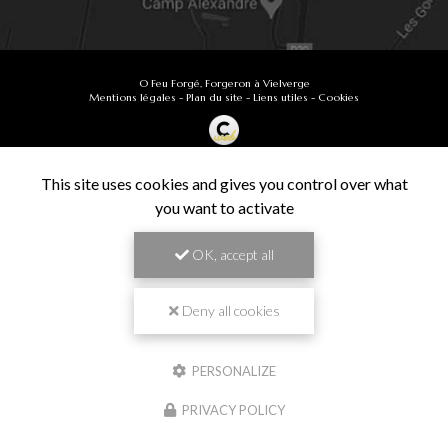
O Feu Forgé, Forgeron à Vielverge
Mentions légales
-
Plan du site
-
Liens utiles
-
Cookies
Création et référencement de site Internet
Demande de Devis
This site uses cookies and gives you control over what
Secteur
-
En savoir +
you want to activate
O Feu Forgé
Sitemap
OK, accept all
Fermer
9.9
Forgeron à Vielverge
/10
61 avis
Zone géographique
Deny all cookies
Besançon
PERSONALIZE
Chalon-sur-Saône
Travail de pros
PRIVACY POLICY
Dijon
VÉRIFIÉ
Langres