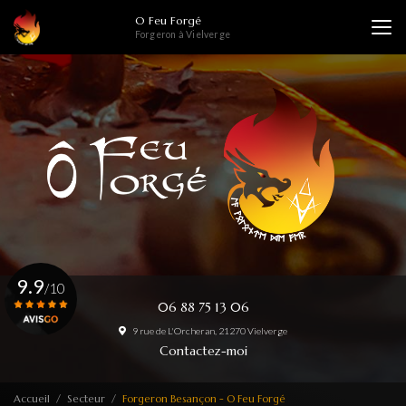
Aller
O Feu Forgé
au
Forgeron à Vielverge
contenu
principal
9.9
/10
06 88 75 13 06
9 rue de L'Orcheran, 21270 Vielverge
Voir le certificat
Contactez-moi
Accueil
Secteur
Forgeron Besançon - O Feu Forgé