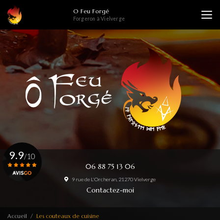
Aller
O Feu Forgé
au
Forgeron à Vielverge
contenu
principal
9.9
/10
06 88 75 13 06
9 rue de L'Orcheran, 21270 Vielverge
Voir le certificat
Contactez-moi
Accueil
Les couteaux de cuisine