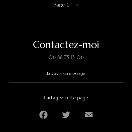
Page 1
Page
››
suivante
Contactez-moi
06 88 75 13 06
Envoyer un message
Partagez cette page
Facebook
Twitter
Email