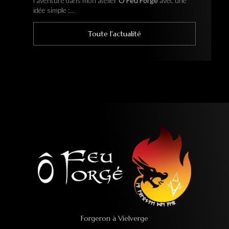
mon atelier
Ô Feu Forgé
pour vivre une vraie
immersion au cœur de la forge. L…
Toute l'actualité
Forgeron à Vielverge