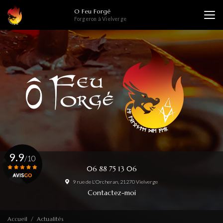
Aller
O Feu Forgé
au
Forgeron à Vielverge
contenu
principal
9.9
/10
06 88 75 13 06
9 rue de L'Orcheran, 21270 Vielverge
Voir le certificat
Contactez-moi
Accueil
Actualités