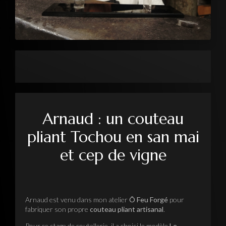
Arnaud : un couteau
pliant Tochou en san mai
et cep de vigne
Arnaud est venu dans mon atelier
Ô Feu Forgé
pour
fabriquer son propre
couteau pliant artisanal
.
Pour ce stage de coutellerie, il a choisi le modèle
Le