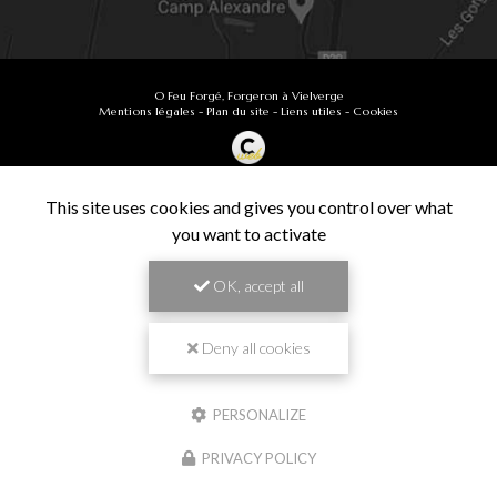
O Feu Forgé, Forgeron à Vielverge
Mentions légales
-
Plan du site
-
Liens utiles
-
Cookies
Création et référencement de site Internet
Demande de Devis
This site uses cookies and gives you control over what
Secteur
-
En savoir +
you want to activate
O Feu Forgé
Sitemap
OK, accept all
Fermer
9.9
Forgeron à Vielverge
/10
61 avis
Zone géographique
Deny all cookies
Besançon
PERSONALIZE
Chalon-sur-Saône
Travail de pros
PRIVACY POLICY
Dijon
VÉRIFIÉ
Langres