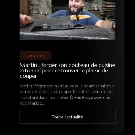
26/07/2026
ine
Hervé : une immersion au cœur de la
forge pour fabriquer son couteau
artisanal
our
Hervé : une immersion au cœur de la forge pour
ter
fabriquer son couteau artisanal Hervé est venu dans
e
mon atelier
Ô Feu Forgé
pour vivre une vraie
immersion au cœur de la forge. L…
Toute l'actualité