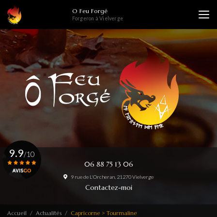
Aller
O Feu Forgé
au
Forgeron à Vielverge
contenu
principal
9.9
/10
06 88 75 13 06
9 rue de L'Orcheran, 21270 Vielverge
Voir le certificat
Contactez-moi
Accueil
Actualités
Capricorne > Tourmaline