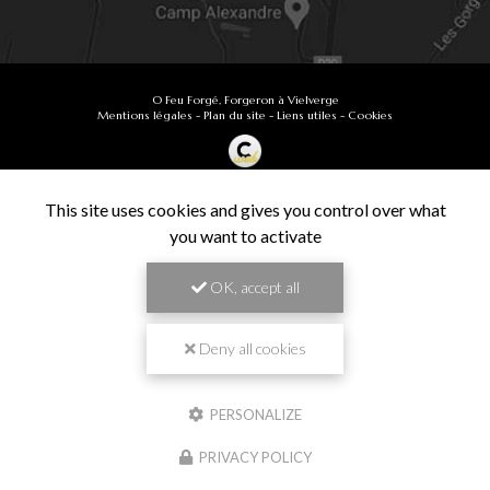
O Feu Forgé, Forgeron à Vielverge
Mentions légales
-
Plan du site
-
Liens utiles
-
Cookies
Création et référencement de site Internet
Demande de Devis
This site uses cookies and gives you control over what
Secteur
-
En savoir +
you want to activate
O Feu Forgé
Sitemap
OK, accept all
Fermer
9.9
Forgeron à Vielverge
/10
61 avis
Zone géographique
Deny all cookies
Besançon
PERSONALIZE
Chalon-sur-Saône
Travail de pros
PRIVACY POLICY
Dijon
VÉRIFIÉ
Langres