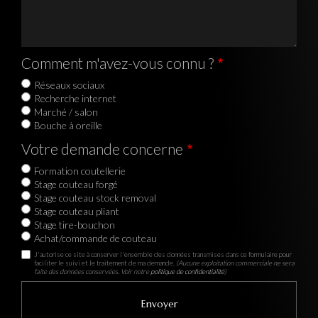
Comment m'avez-vous connu ?
Réseaux sociaux
Recherche internet
Marché / salon
Bouche à oreille
Votre demande concerne
Formation coutellerie
Stage couteau forgé
Stage couteau stock removal
Stage couteau pliant
Stage tire-bouchon
Achat/commande de couteau
J'autorise ce site à conserver l'ensemble des données transmises dans ce formulaire pour
faciliter le suivi et le traitement de ma demande.
(Aucune exploitation commerciale ne sera
faite des données conservées. Voir notre
politique de confidentialité
)