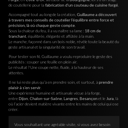
de coutellerie pour la
fabrication d'un couteau de cuisine forgé
.
Accompagné tout au long de la création,
Guillaume a découvert
à travers mes
conseils de coutelier
l’équilibre entre force et
précision, là où chaque geste compte
.
Sous la chaleur du feu, il a vu naître sa lame :
18 cm de
tranchant
, équilibrée, élégante et affûtée à la main.
Le manche, façonné dans un bois noble, révèle toute la beauté du
geste artisanal et la singularité de son travail.
Pour tester son fil, Guillaume a voulu reproduire le geste des
publicités : couper une feuille en plein air.
Le résultat ? Une coupe nette, fluide, à la hauteur de ses
attentes.
Il ne lui reste plus qu’à en prendre soin, et surtout, à
prendre
plaisir à s’en servir
.
Une expérience humaine et artisanale vécue à la forge,
entre
Dijon
,
Chalon-sur-Saône
,
Langres
,
Besançon
et le
Jura
, là
où l’acier devient matière vivante entre les mains de celui qui ose
créer.
Vous souhaitant une agréable visite, si vous avez besoin