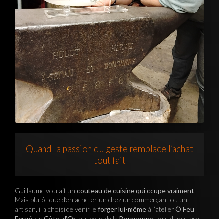
Quand la passion du geste remplace l’achat
tout fait
Guillaume voulait un
couteau de cuisine qui coupe vraiment
.
Mais plutôt que d’en acheter un chez un commerçant ou un
artisan, il a choisi de venir le
forger lui-même
à l’atelier
Ô Feu
Forgé
, en
Côte-d’Or
, au cœur de la
Bourgogne
, lors d'un stage