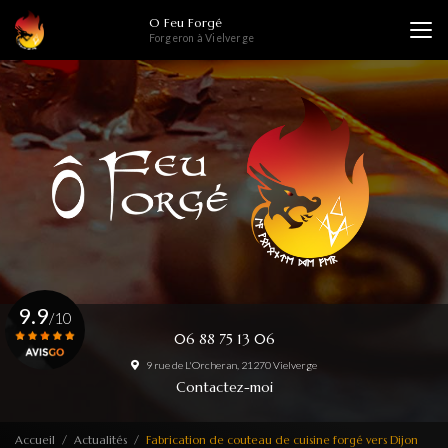
Aller
O Feu Forgé
au
Forgeron à Vielverge
contenu
principal
9.9
/10
06 88 75 13 06
9 rue de L'Orcheran, 21270 Vielverge
Voir le certificat
Contactez-moi
Accueil
Actualités
Fabrication de couteau de cuisine forgé vers Dijon