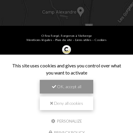
O Feu Forgé, Forgeron à Vielverge
Mentions légales
-
Plan du site
-
Liens utiles
-
Cookies
Création et référencement de site Internet
Demande de Devis
This site uses cookies and gives you control over what
Secteur
-
En savoir +
you want to activate
O Feu Forgé
Sitemap
OK, accept all
Fermer
9.9
Forgeron à Vielverge
/10
61 avis
Zone géographique
Deny all cookies
Besançon
PERSONALIZE
Chalon-sur-Saône
Travail de pros
PRIVACY POLICY
Dijon