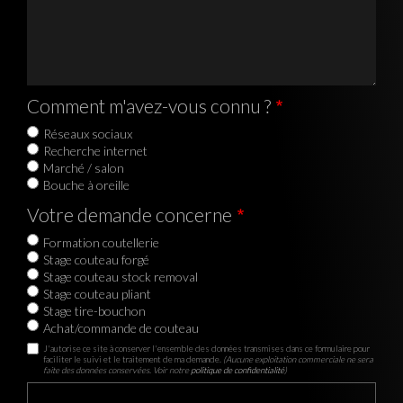
Comment m'avez-vous connu ?
Réseaux sociaux
Recherche internet
Marché / salon
Bouche à oreille
Votre demande concerne
Formation coutellerie
Stage couteau forgé
Stage couteau stock removal
Stage couteau pliant
Stage tire-bouchon
Achat/commande de couteau
J'autorise ce site à conserver l'ensemble des données transmises dans ce formulaire pour
faciliter le suivi et le traitement de ma demande.
(Aucune exploitation commerciale ne sera
faite des données conservées. Voir notre
politique de confidentialité
)