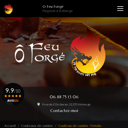
Aller
O Feu Forgé
au
Forgeron à Vielverge
contenu
principal
9.9
/10
06 88 75 13 06
9 rue de L'Orcheran, 21270 Vielverge
Voir le certificat
Contactez-moi
Accueil
Couteaux de cuisine
Couteau de cuisine -Vendu-