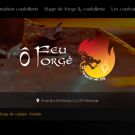
mation coutellerie
Stage de forge & coutellerie
Les coutea
Couteaux f
Couteaux p
Couteaux d
Couteaux d
Couteaux à
Tire-bouch
Option
9 rue de L'Orcheran, 21270 Vielverge
teau de cuisine -Vendu-