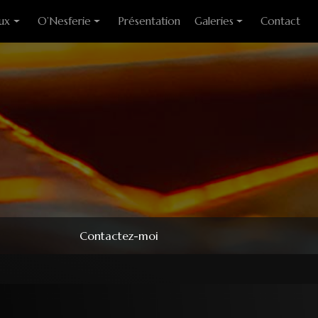
ux
O’Nesferie
Présentation
Galeries
Contact
ixes
Encens Artisanal
Photo des stages
liants
Sigils
Modèles couteaux
e cuisine
Pendules
e table
Pendentifs
 huitre
ons
Contactez-moi