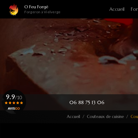
Navigation principale
Aller
O Feu Forgé
Accueil
For
au
Forgeron à Vielverge
contenu
principal
9.9
/10
06 88 75 13 06
Accueil
Couteaux de cuisine
Cou
Voir le certificat