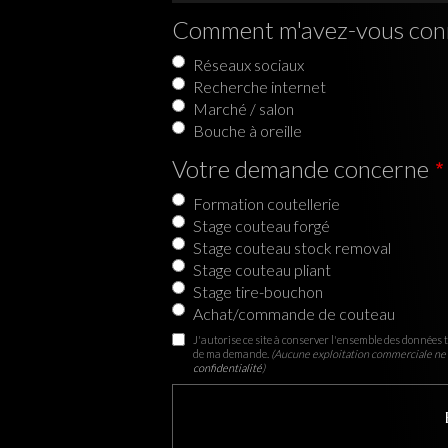
Comment m'avez-vous con
Réseaux sociaux
Recherche internet
Marché / salon
Bouche à oreille
Votre demande concerne
Formation coutellerie
Stage couteau forgé
Stage couteau stock removal
Stage couteau pliant
Stage tire-bouchon
Achat/commande de couteau
J'autorise ce site à conserver l'ensemble des données t
de ma demande.
(Aucune exploitation commerciale ne 
confidentialité
)