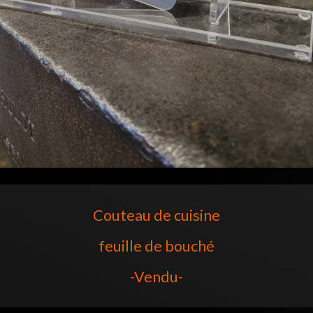
Couteau de cuisine
feuille de bouché
-Vendu-