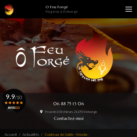
Aller
O Feu Forgé
au
Forgeron à Vielverge
contenu
principal
9.9
/10
06 88 75 13 06
9 rue de L'Orcheran, 21270 Vielverge
Voir le certificat
Contactez-moi
Accueil
Actualités
Couteau de table -Vendu-