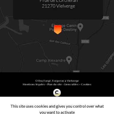
O Feu Forgé, Forgeron à Vielverge
Mentions légales
-
Plan du site
-
Liens utiles
-
Cookies
Création et référencement de site Internet
Demande de Devis
This site uses cookies and gives you control over what
Secteur
-
En savoir +
you want to activate
O Feu Forgé
Sitemap