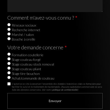
Comment m'avez-vous connu ?
Réseaux sociaux
Recherche internet
Marché / salon
Bouche à oreille
Votre demande concerne
Formation coutellerie
Stage couteau forgé
Stage couteau stock removal
Stage couteau pliant
Stage tire-bouchon
Achat/commande de couteau
J'autorise ce site à conserver l'ensemble des données transmises dans ce formulaire pour
faciliter le suivi et le traitement de ma demande.
(Aucune exploitation commerciale ne sera
faite des données conservées. Voir notre
politique de confidentialité
)