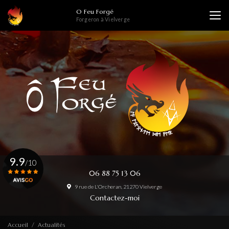
Aller
O Feu Forgé
au
Forgeron à Vielverge
contenu
principal
9.9
/10
06 88 75 13 06
9 rue de L'Orcheran, 21270 Vielverge
Voir le certificat
Contactez-moi
Accueil
Actualités