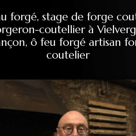
 forgé, stage de forge cout
orgeron-coutellier à Vielve
nçon, ô feu forgé artisan f
coutelier