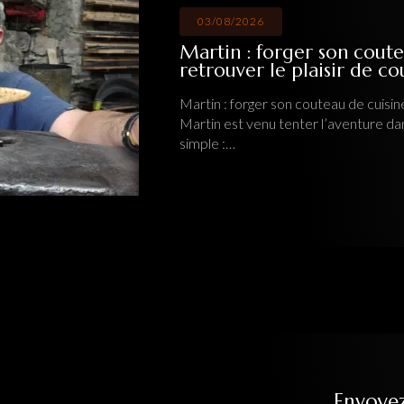
03/08/2026
Martin : forger son couteau de cuisine artis
retrouver le plaisir de couper
Martin : forger son couteau de cuisine artisanal pour retrouver le
Martin est venu tenter l’aventure dans mon atelier
Ô Feu Forgé
a
simple :…
Tout
Envoye