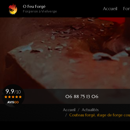
Navigation principale
Aller
O Feu Forgé
Accueil
For
au
Forgeron à Vielverge
contenu
principal
9.9
/10
06 88 75 13 06
Accueil
Actualités
Voir le certificat
Couteau forgé, stage de forge cout