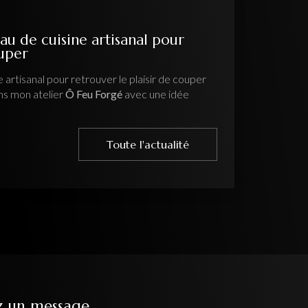
anal pour
 plaisir de couper
vec une idée
e l'actualité
z un message