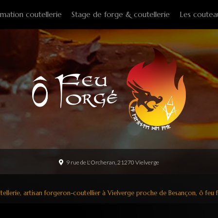
mation coutellerie
Stage de forge & coutellerie
Les coutea
Couteaux f
Couteaux p
Couteaux d
Couteaux d
Couteaux à
Tire-bouch
Option
9 rue de L'Orcheran, 21270 Vielverge
ellerie, artisan forgeron-coutellier à Vielverge proche de Besançon, ô feu 