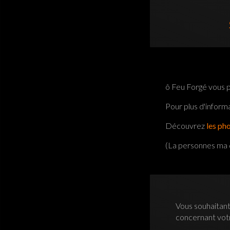
ô Feu Forgé vous p
Pour plus d'inform
Découvrez
les ph
(La personnes ma d
Vous souhaitant
concernant vo