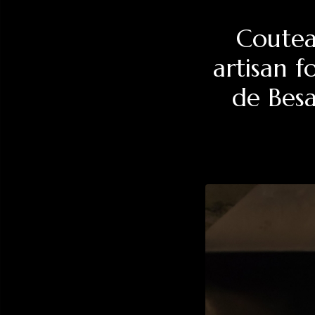
Couteau
artisan f
de Besa