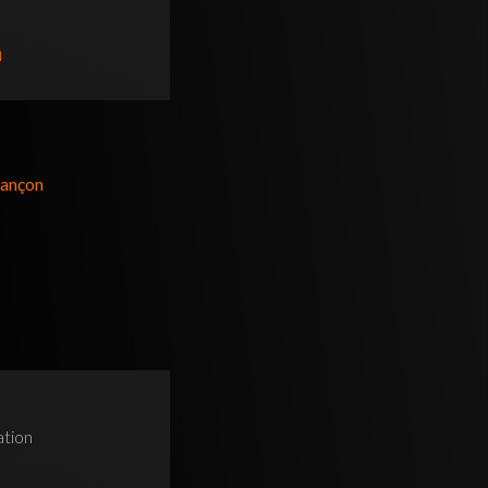
n
sançon
ation