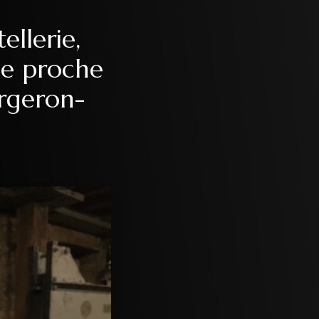
ellerie,
rge proche
orgeron-