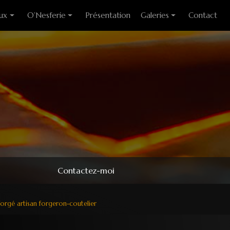
ux
O’Nesferie
Présentation
Galeries
Contact
ixes
Encens Artisanal
Photo des stages
liants
Sigils
Modèles couteaux
e cuisine
Pendules
e table
Pendentifs
 huitre
ons
Contactez-moi
forgé artisan forgeron-coutelier