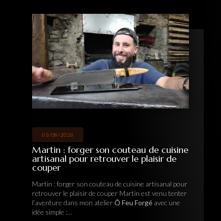
26/07/2026
orger son couteau de cuisine
Hervé : une i
our retrouver le plaisir de
forge pour fa
artisanal
r son couteau de cuisine artisanal pour
Hervé : une immers
laisir de couper Martin est venu tenter
fabriquer son cout
ns mon atelier
Ô Feu Forgé
avec une
mon atelier
Ô Feu 
immersion au cœur 