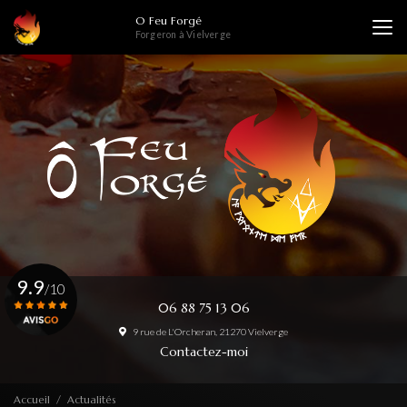
Aller
O Feu Forgé
au
Forgeron à Vielverge
contenu
principal
9.9
/10
06 88 75 13 06
9 rue de L'Orcheran, 21270 Vielverge
Voir le certificat
Contactez-moi
Accueil
Actualités