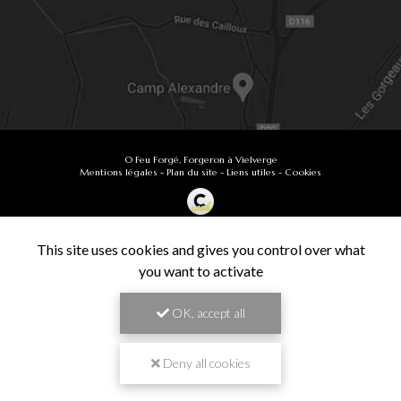
O Feu Forgé, Forgeron à Vielverge
Mentions légales
-
Plan du site
-
Liens utiles
-
Cookies
Création et référencement de site Internet
Demande de Devis
This site uses cookies and gives you control over what
Secteur
-
En savoir +
you want to activate
O Feu Forgé
Sitemap
OK, accept all
Fermer
9.9
Forgeron à Vielverge
/10
61 avis
Zone géographique
Deny all cookies
Besançon