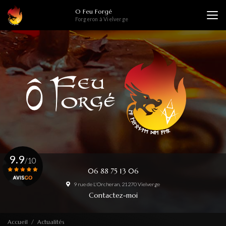
Aller
O Feu Forgé
au
Forgeron à Vielverge
contenu
principal
9.9
/10
06 88 75 13 06
9 rue de L'Orcheran, 21270 Vielverge
Voir le certificat
Contactez-moi
Accueil
Actualités