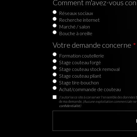
Comment m'avez-vous con
Réseaux sociaux
Recherche internet
Marché / salon
Bouche à oreille
Votre demande concerne
Formation coutellerie
Stage couteau forgé
Stage couteau stock removal
Stage couteau pliant
Stage tire-bouchon
Achat/commande de couteau
J'autorise ce site à conserver l'ensemble des données t
de ma demande.
(Aucune exploitation commerciale ne 
confidentialité
)