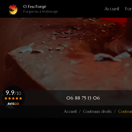
Navigation principale
Aller
O Feu Forgé
Accueil
For
au
Forgeron à Vielverge
contenu
principal
9.9
/10
06 88 75 13 06
Accueil
Couteaux droits
Couteau
Voir le certificat