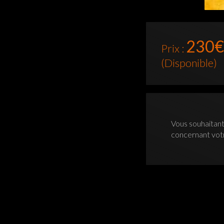
230€
Prix :
(Disponible)
Vous souhaitant
concernant vo