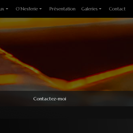
ux
O’Nesferie
Présentation
Galeries
Contact
ixes
Encens Artisanal
Photo des stages
liants
Sigils
Modèles couteaux
e cuisine
Pendules
e table
Pendentifs
 huitre
ons
Contactez-moi