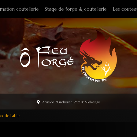
mation coutellerie
Stage de forge & coutellerie
Les coutea
Couteaux f
Couteaux p
Couteaux d
Couteaux d
Couteaux à
Tire-bouch
Option
9 rue de L'Orcheran, 21270 Vielverge
x de table