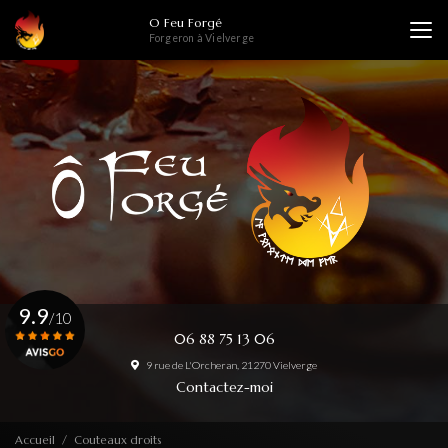
Aller
O Feu Forgé
au
Forgeron à Vielverge
contenu
principal
9.9
/10
06 88 75 13 06
9 rue de L'Orcheran, 21270 Vielverge
Voir le certificat
Contactez-moi
Accueil
Couteaux droits