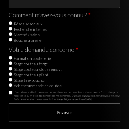
Comment m'avez-vous connu ?
Réseaux sociaux
Recherche internet
Marché / salon
Bouche à oreille
Votre demande concerne
Formation coutellerie
Stage couteau forgé
Stage couteau stock removal
Stage couteau pliant
Stage tire-bouchon
Achat/commande de couteau
J'autorise ce site à conserver l'ensemble des données transmises dans ce formulaire pour
faciliter le suivi et le traitement de ma demande.
(Aucune exploitation commerciale ne sera
faite des données conservées. Voir notre
politique de confidentialité
)