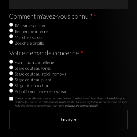
Comment m'avez-vous connu ?
Réseaux sociaux
Recherche internet
Marché / salon
Bouche à oreille
Votre demande concerne
Formation coutellerie
Stage couteau forgé
Stage couteau stock removal
Stage couteau pliant
Stage tire-bouchon
Achat/commande de couteau
J'autorise ce site à conserver l'ensemble des données transmises dans ce formulaire pour
faciliter le suivi et le traitement de ma demande.
(Aucune exploitation commerciale ne sera
faite des données conservées. Voir notre
politique de confidentialité
)