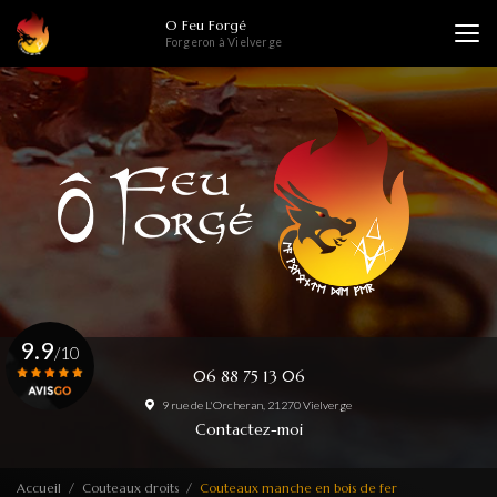
Aller
O Feu Forgé
au
Forgeron à Vielverge
contenu
principal
9.9
/10
06 88 75 13 06
9 rue de L'Orcheran, 21270 Vielverge
Voir le certificat
Contactez-moi
Accueil
Couteaux droits
Couteaux manche en bois de fer