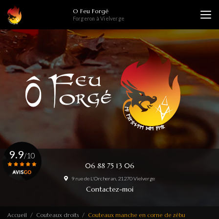
Aller
O Feu Forgé
au
Forgeron à Vielverge
contenu
principal
9.9
/10
06 88 75 13 06
9 rue de L'Orcheran, 21270 Vielverge
Voir le certificat
Contactez-moi
Accueil
Couteaux droits
Couteaux manche en corne de zébu