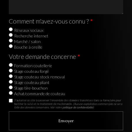
Comment m'avez-vous connu ?
Réseaux sociaux
Recherche internet
Marché / salon
Bouche à oreille
Votre demande concerne
Formation coutellerie
Stage couteau forgé
Stage couteau stock removal
Stage couteau pliant
Stage tire-bouchon
Achat/commande de couteau
J'autorise ce site à conserver l'ensemble des données transmises dans ce formulaire pour
faciliter le suivi et le traitement de ma demande.
(Aucune exploitation commerciale ne sera
faite des données conservées. Voir notre
politique de confidentialité
)