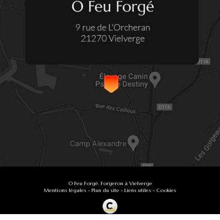
O Feu Forgé, Forgeron à Vielverge
Mentions légales
-
Plan du site
-
Liens utiles
-
Cookies