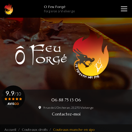
Aller
O Feu Forgé
au
Forgeron à Vielverge
contenu
principal
9.9
/10
06 88 75 13 06
9 rue de L'Orcheran, 21270 Vielverge
Voir le certificat
Contactez-moi
Accueil
Couteaux droits
Couteaux manche en sipo