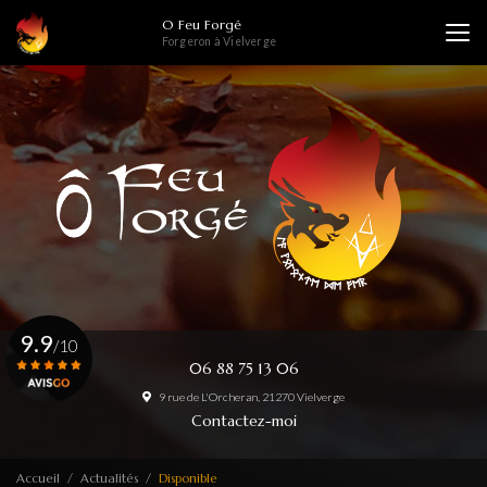
Aller
O Feu Forgé
au
Forgeron à Vielverge
contenu
principal
9.9
/10
06 88 75 13 06
9 rue de L'Orcheran, 21270 Vielverge
Voir le certificat
Contactez-moi
Accueil
Actualités
Disponible