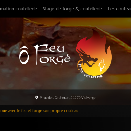
mation coutellerie
Stage de forge & coutellerie
Les coutea
Couteaux f
Couteaux p
Couteaux d
Couteaux d
Couteaux à
Tire-bouch
Option
9 rue de L'Orcheran, 21270 Vielverge
oue avec le feu et forge son propre couteau