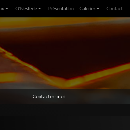
ux
O’Nesferie
Présentation
Galeries
Contact
ixes
Encens Artisanal
Photo des stages
liants
Sigils
Modèles couteaux
e cuisine
Pendules
e table
Pendentifs
 huitre
ons
Contactez-moi