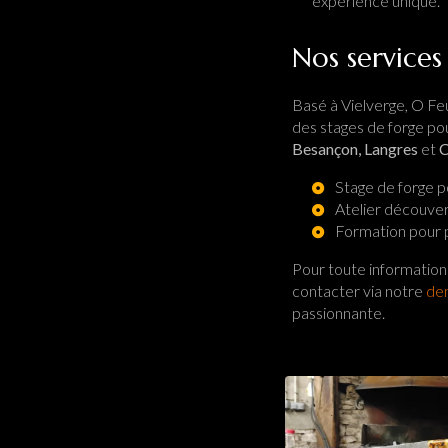
expérience unique.
Nos services
Basé à Vielverge, O Feu
des stages de forge po
Besançon, Langres
et
C
Stage de forge p
Atelier découver
Formation pour p
Pour toute information 
contacter via notre
de
passionnante.