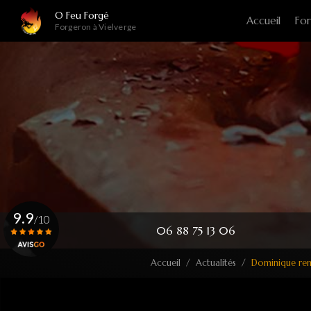
Navigation principale
Aller
O Feu Forgé
Accueil
For
au
Forgeron à Vielverge
contenu
principal
9.9
/10
06 88 75 13 06
Accueil
Actualités
Dominique ren
Voir le certificat