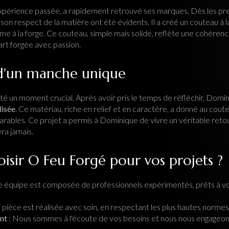
périence passée, a rapidement retrouvé ses marques. Dès les pre
son respect de la matière ont été évidents. Il a créé un couteau à 
me à la forge. Ce couteau, simple mais solide, reflète une cohéren
art forgée avec passion.
 d'un manche unique
té un moment crucial. Après avoir pris le temps de réfléchir, Domi
lisée
. Ce matériau, riche en relief et en caractère, a donné au cout
rables. Ce projet a permis à Dominique de vivre un véritable reto
era jamais.
isir O Feu Forgé pour vos projets ?
e équipe est composée de professionnels expérimentés, prêts à 
pièce est réalisée avec soin, en respectant les plus hautes normes 
nt
: Nous sommes à l'écoute de vos besoins et nous nous engageons