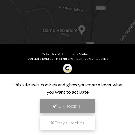
O Feu Forgé, Forgeron à Vielverge
Mentions légales
-
Plan du site
-
Liens utiles
-
Cookies
Création et référencement de site Internet
Demande de Devis
This site uses cookies and gives you control over what
Secteur
-
En savoir +
you want to activate
O Feu Forgé
Sitemap
OK, accept all
Fermer
9.9
Forgeron à Vielverge
/10
61 avis
Zone géographique
Deny all cookies