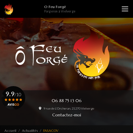
Aller
O Feu Forgé
au
Forgeron à Vielverge
contenu
principal
9.9
/10
06 88 75 13 06
9 rue de L'Orcheran, 21270 Vielverge
Voir le certificat
Contactez-moi
Accueil
Actualités
FASACOV