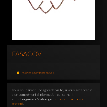
FASACOV
favorise la confiance en sois
Vous souhaitant une agréable visite, si vous avez besoin
d'un complément d'information concernant
votre
Forgeron à Vielverge
:
prenez contact dès à
présent
.