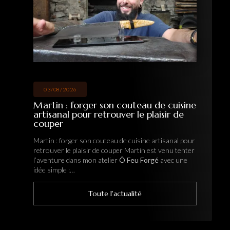
26/07/2026
orger son couteau de cuisine
Hervé : une i
our retrouver le plaisir de
forge pour fa
artisanal
r son couteau de cuisine artisanal pour
Hervé : une immers
laisir de couper Martin est venu tenter
fabriquer son cout
ns mon atelier
Ô Feu Forgé
avec une
mon atelier
Ô Feu 
immersion au cœur 
Toute l'actualité
T