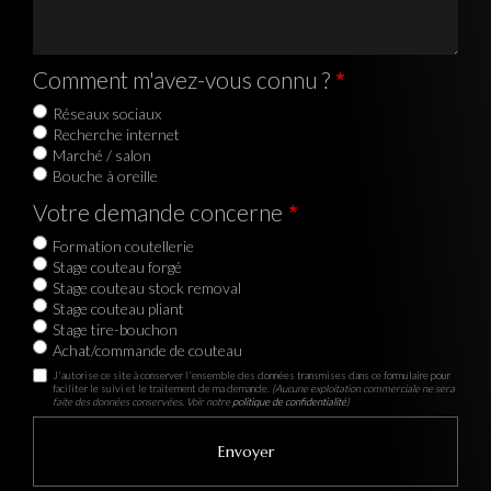
Comment m'avez-vous connu ?
Réseaux sociaux
Recherche internet
Marché / salon
Bouche à oreille
Votre demande concerne
Formation coutellerie
Stage couteau forgé
Stage couteau stock removal
Stage couteau pliant
Stage tire-bouchon
Achat/commande de couteau
J'autorise ce site à conserver l'ensemble des données transmises dans ce formulaire pour
faciliter le suivi et le traitement de ma demande.
(Aucune exploitation commerciale ne sera
faite des données conservées. Voir notre
politique de confidentialité
)