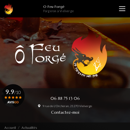
Aller
O Feu Forgé
au
Forgeron à Vielverge
contenu
principal
9.9
/10
06 88 75 13 06
9 rue de L'Orcheran, 21270 Vielverge
Voir le certificat
Contactez-moi
Accueil
Actualités