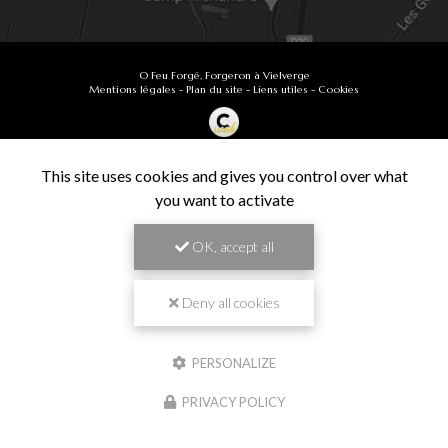
O Feu Forgé, Forgeron à Vielverge
Mentions légales
-
Plan du site
-
Liens utiles
-
Cookies
Création et référencement de site Internet
Demande de Devis
This site uses cookies and gives you control over what
Secteur
-
En savoir +
you want to activate
O Feu Forgé
Sitemap
OK, accept all
Fermer
9.9
Forgeron à Vielverge
/10
61 avis
Zone géographique
Deny all cookies
Besançon
PERSONALIZE
Chalon-sur-Saône
Travail de pros
PRIVACY POLICY
Dijon
VÉRIFIÉ
Langres