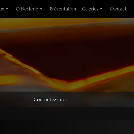
ux
O’Nesferie
Présentation
Galeries
Contact
ixes
Encens Artisanal
Photo des stages
liants
Sigils
Modèles couteaux
e cuisine
Pendules
e table
Pendentifs
 huitre
ons
Contactez-moi