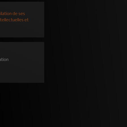
ilation de ses
tellectuelles et
ation