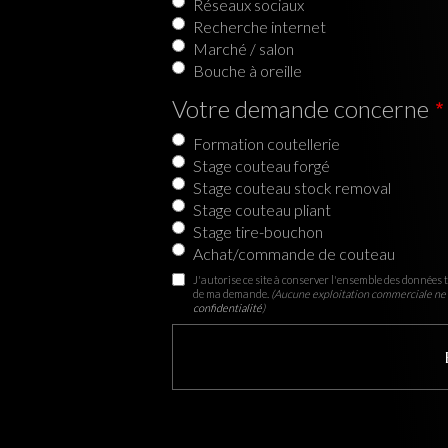
Réseaux sociaux
Recherche internet
Marché / salon
Bouche à oreille
Votre demande concerne
Formation coutellerie
Stage couteau forgé
Stage couteau stock removal
Stage couteau pliant
Stage tire-bouchon
Achat/commande de couteau
J'autorise ce site à conserver l'ensemble des données t
de ma demande.
(Aucune exploitation commerciale ne 
confidentialité
)