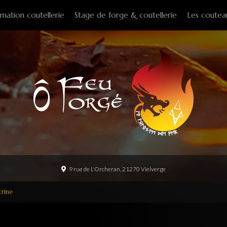
mation coutellerie
Stage de forge & coutellerie
Les coutea
Couteaux f
Couteaux p
Couteaux d
Couteaux d
Couteaux à
Tire-bouch
Option
9 rue de L'Orcheran, 21270 Vielverge
rine