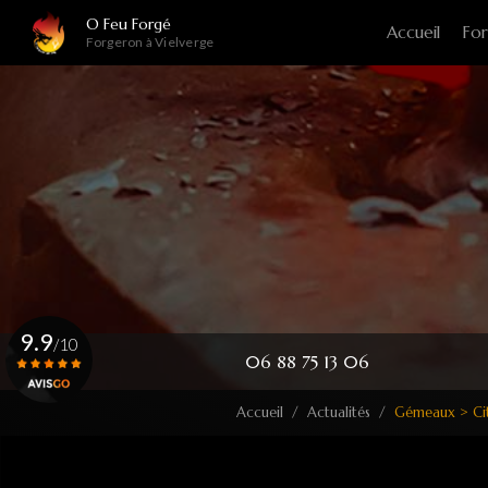
Navigation principale
Aller
O Feu Forgé
Accueil
For
au
Forgeron à Vielverge
contenu
principal
9.9
/10
06 88 75 13 06
Accueil
Actualités
Gémeaux > Cit
Voir le certificat