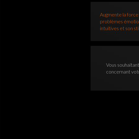
Augmente la force l
problèmes émotionn
intuitives et son st
Vous souhaitant
concernant vo