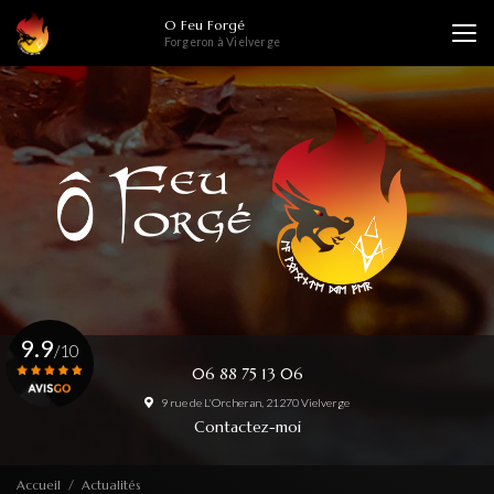
Aller
O Feu Forgé
au
Forgeron à Vielverge
contenu
principal
9.9
/10
06 88 75 13 06
9 rue de L'Orcheran, 21270 Vielverge
Voir le certificat
Contactez-moi
Accueil
Actualités