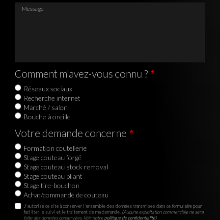
Message
Comment m'avez-vous connu ?
Réseaux sociaux
Recherche internet
Marché / salon
Bouche à oreille
Votre demande concerne
Formation coutellerie
Stage couteau forgé
Stage couteau stock removal
Stage couteau pliant
Stage tire-bouchon
Achat/commande de couteau
J'autorise ce site à conserver l'ensemble des données transmises dans ce formulaire pour
faciliter le suivi et le traitement de ma demande.
(Aucune exploitation commerciale ne sera
faite des données conservées. Voir notre
politique de confidentialité
)