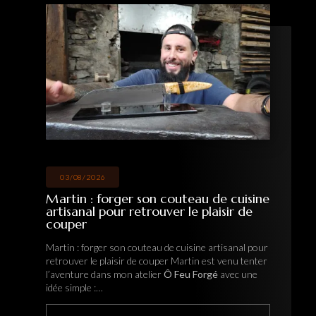
26/07/2026
 couteau de cuisine
Hervé : une immersion 
ver le plaisir de
forge pour fabriquer s
artisanal
 de cuisine artisanal pour
Hervé : une immersion au cœur d
per Martin est venu tenter
fabriquer son couteau artisanal
r
Ô Feu Forgé
avec une
mon atelier
Ô Feu Forgé
pour vi
immersion au cœur de la forge. 