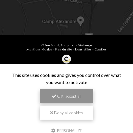
O Feu Forgé, Forgeron à Vielverge
Mentions légales
-
Plan du site
-
Liens utiles
-
Cookies
Création et référencement de site Internet
Demande de Devis
This site uses cookies and gives you control over what
Secteur
-
En savoir +
you want to activate
O Feu Forgé
Sitemap
OK, accept all
Fermer
9.9
Forgeron à Vielverge
/10
61 avis
Zone géographique
Deny all cookies
Besançon
PERSONALIZE