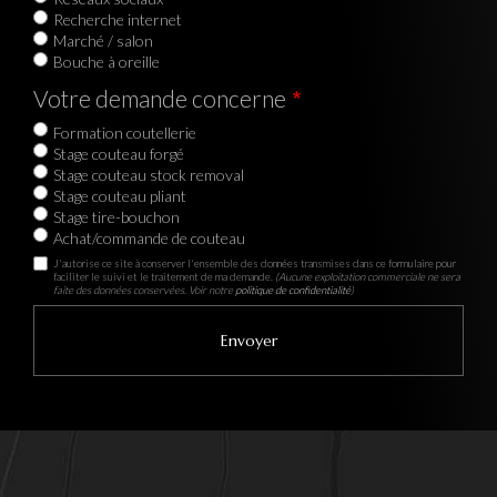
Recherche internet
Marché / salon
Bouche à oreille
Votre demande concerne
Formation coutellerie
Stage couteau forgé
Stage couteau stock removal
Stage couteau pliant
Stage tire-bouchon
Achat/commande de couteau
J'autorise ce site à conserver l'ensemble des données transmises dans ce formulaire pour
faciliter le suivi et le traitement de ma demande.
(Aucune exploitation commerciale ne sera
faite des données conservées. Voir notre
politique de confidentialité
)