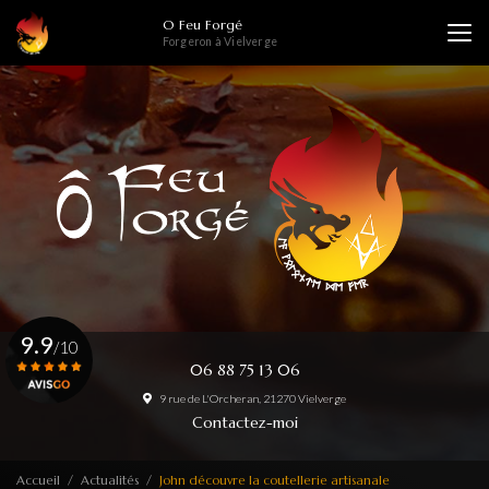
Aller
O Feu Forgé
au
Forgeron à Vielverge
contenu
principal
9.9
/10
06 88 75 13 06
9 rue de L'Orcheran, 21270 Vielverge
Voir le certificat
Contactez-moi
Accueil
Actualités
John découvre la coutellerie artisanale