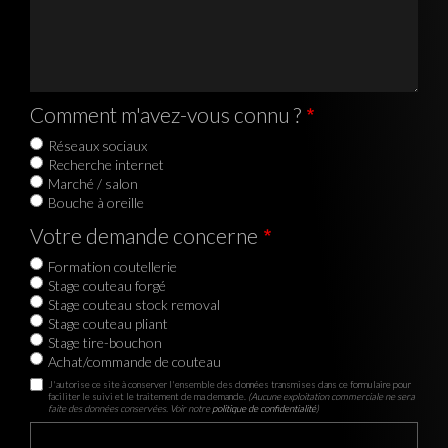
Comment m'avez-vous connu ?
Réseaux sociaux
Recherche internet
Marché / salon
Bouche à oreille
Votre demande concerne
Formation coutellerie
Stage couteau forgé
Stage couteau stock removal
Stage couteau pliant
Stage tire-bouchon
Achat/commande de couteau
J'autorise ce site à conserver l'ensemble des données transmises dans ce formulaire pour
faciliter le suivi et le traitement de ma demande.
(Aucune exploitation commerciale ne sera
faite des données conservées. Voir notre
politique de confidentialité
)