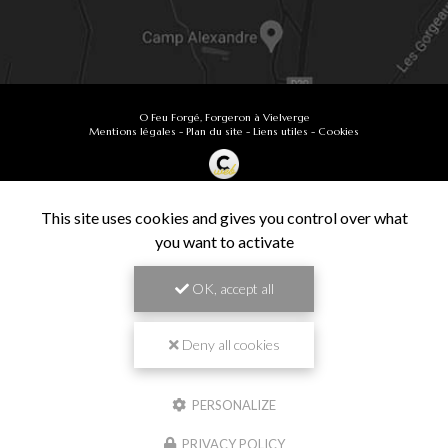
O Feu Forgé, Forgeron à Vielverge
Mentions légales
-
Plan du site
-
Liens utiles
-
Cookies
Création et référencement de site Internet
Demande de Devis
This site uses cookies and gives you control over what
Secteur
-
En savoir +
you want to activate
O Feu Forgé
Sitemap
OK, accept all
Fermer
9.9
Forgeron à Vielverge
/10
61 avis
Zone géographique
Deny all cookies
Besançon
PERSONALIZE
Chalon-sur-Saône
Travail de pros
PRIVACY POLICY
Dijon