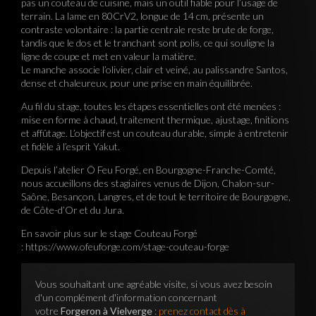
pas un couteau de cuisine, mais un outil fiable pour l’usage de
terrain. La lame en 80CrV2, longue de 14 cm, présente un
contraste volontaire : la partie centrale reste brute de forge,
tandis que le dos et le tranchant sont polis, ce qui souligne la
ligne de coupe et met en valeur la matière.
Le manche associe l’olivier, clair et veiné, au palissandre Santos,
dense et chaleureux, pour une prise en main équilibrée.
Au fil du stage, toutes les étapes essentielles ont été menées :
mise en forme à chaud, traitement thermique, ajustage, finitions
et affûtage. L’objectif est un couteau durable, simple à entretenir
et fidèle à l’esprit Yakut.
Depuis l’atelier Ô Feu Forgé, en Bourgogne-Franche-Comté,
nous accueillons des stagiaires venus de Dijon, Chalon-sur-
Saône, Besançon, Langres, et de tout le territoire de Bourgogne,
de Côte-d’Or et du Jura.
En savoir plus sur le stage Couteau Forgé
: https://www.ofeuforge.com/stage-couteau-forge
Vous souhaitant une agréable visite, si vous avez besoin
d'un complément d'information concernant
votre
Forgeron à Vielverge
:
prenez contact dès à