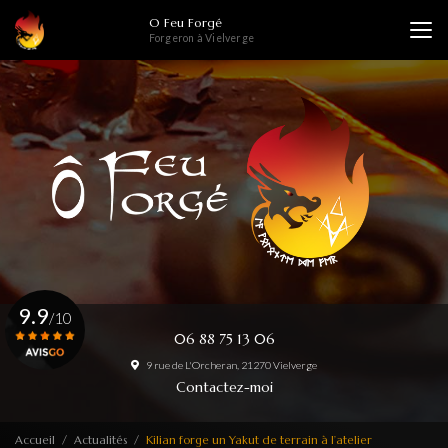
Aller
O Feu Forgé
au
Forgeron à Vielverge
contenu
principal
9.9
/10
06 88 75 13 06
9 rue de L'Orcheran, 21270 Vielverge
Voir le certificat
Contactez-moi
Accueil
Actualités
Kilian forge un Yakut de terrain à l’atelier