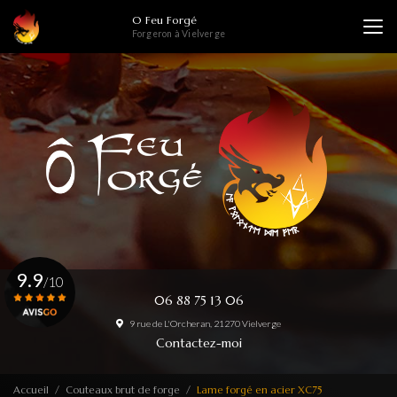
Aller
O Feu Forgé
au
Forgeron à Vielverge
contenu
principal
9.9
/10
06 88 75 13 06
9 rue de L'Orcheran, 21270 Vielverge
Voir le certificat
Contactez-moi
Accueil
Couteaux brut de forge
Lame forgé en acier XC75