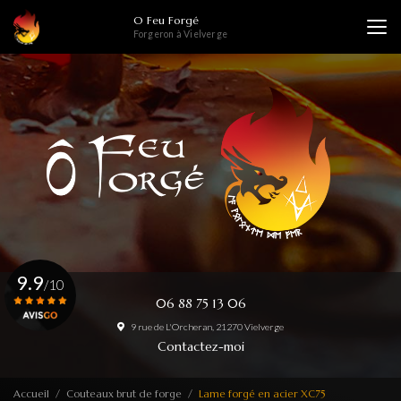
Aller
O Feu Forgé
au
Forgeron à Vielverge
contenu
principal
9.9
/10
06 88 75 13 06
9 rue de L'Orcheran, 21270 Vielverge
Voir le certificat
Contactez-moi
Accueil
Couteaux brut de forge
Lame forgé en acier XC75