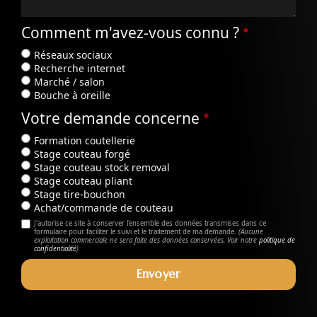
Comment m'avez-vous connu ?
Réseaux sociaux
Recherche internet
Marché / salon
Bouche à oreille
Votre demande concerne
Formation coutellerie
Stage couteau forgé
Stage couteau stock removal
Stage couteau pliant
Stage tire-bouchon
Achat/commande de couteau
J'autorise ce site à conserver l'ensemble des données transmises dans ce
formulaire pour faciliter le suivi et le traitement de ma demande.
(Aucune
exploitation commerciale ne sera faite des données conservées. Voir notre
politique de
confidentialité
)