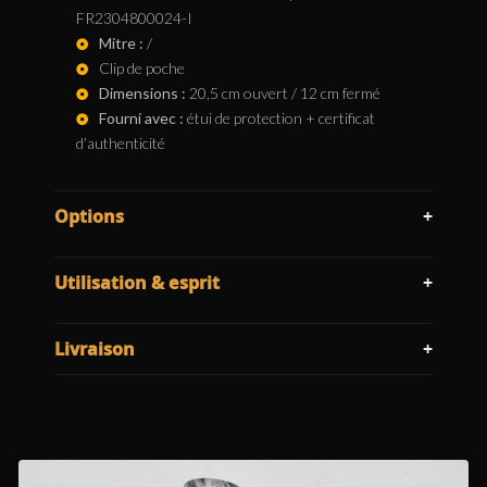
FR2304800024-I
Mitre :
/
Clip de poche
Dimensions :
20,5 cm ouvert / 12 cm fermé
Fourni avec :
étui de protection + certificat
d’authenticité
Options
+
Utilisation & esprit
+
Livraison
+