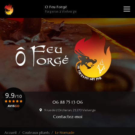
Aller
O Feu Forgé
au
Forgeron à Vielverge
contenu
principal
9.9
/10
06 88 75 13 06
9 rue de L'Orcheran, 21270 Vielverge
Voir le certificat
Contactez-moi
Accueil
Couteaux pliants
Le Nomade