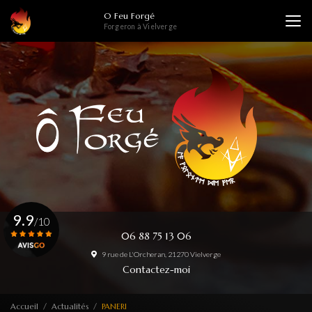
Aller
O Feu Forgé
au
Forgeron à Vielverge
contenu
principal
9.9
/10
06 88 75 13 06
9 rue de L'Orcheran, 21270 Vielverge
Voir le certificat
Contactez-moi
Accueil
Actualités
PANERI