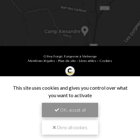
O Feu Forgé, Forgeron à Vielverge
Mentions légales
-
Plan du site
-
Liens utiles
-
Cookies
Création et référencement de site Internet
Demande de Devis
This site uses cookies and gives you control over what
Secteur
-
En savoir +
you want to activate
O Feu Forgé
Sitemap
OK, accept all
Fermer
9.9
Forgeron à Vielverge
/10
61 avis
Zone géographique
Deny all cookies