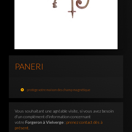
PANERI
protège votre maison des champ magnétique
Vous souhaitant une agréable visite, si vous avez besoin
d'un complément d'information concernant
votre
Forgeron à Vielverge
:
prenez contact dès à
présent
.