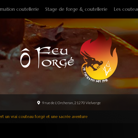
mation coutellerie
Stage de forge & coutellerie
Les coutea
Couteaux f
Couteaux p
Couteaux d
Couteaux d
Couteaux à
Tire-bouch
Option
9 rue de L'Orcheran, 21270 Vielverge
ffert un vrai couteau forgé et une sacrée aventure