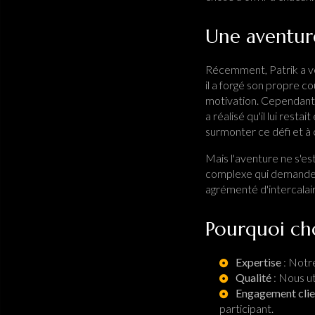
Une aventure
Récemment, Patrik a vé
il a forgé son propre 
motivation. Cependant, 
a réalisé qu'il lui rest
surmonter ce défi et à
Mais l'aventure ne s'est
complexe qui demande pat
agrémenté d'intercalai
Pourquoi cho
Expertise
: Notr
Qualité
: Nous ut
Engagement clie
participant.