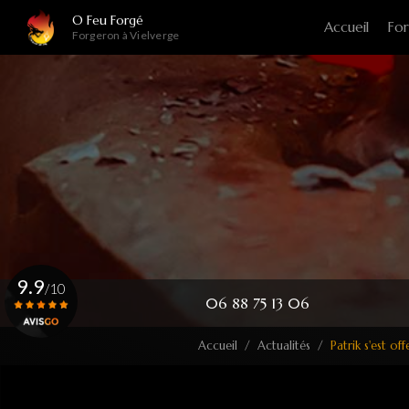
Navigation principale
Aller
O Feu Forgé
Accueil
For
au
Forgeron à Vielverge
contenu
principal
9.9
/10
06 88 75 13 06
Accueil
Actualités
Patrik s'est o
Voir le certificat