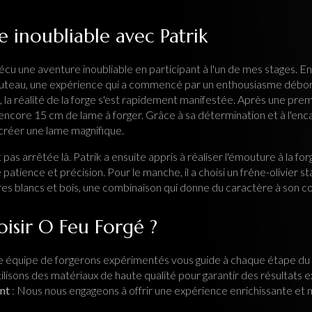
 inoubliable avec Patrik
cu une aventure inoubliable en participant à l'un de mes stages. E
couteau, une expérience qui a commencé par un enthousiasme débo
la réalité de la forge s'est rapidement manifestée. Après une premiè
ait encore 15 cm de lame à forger. Grâce à sa détermination et à l'enc
 créer une lame magnifique.
 pas arrêtée là. Patrik a ensuite appris à réaliser l'émouture à la fo
ience et précision. Pour le manche, il a choisi un frêne-olivier sta
res blancs et bois, une combinaison qui donne du caractère à son c
isir O Feu Forgé ?
e équipe de forgerons expérimentés vous guide à chaque étape du
ilisons des matériaux de haute qualité pour garantir des résultats 
nt
: Nous nous engageons à offrir une expérience enrichissante e