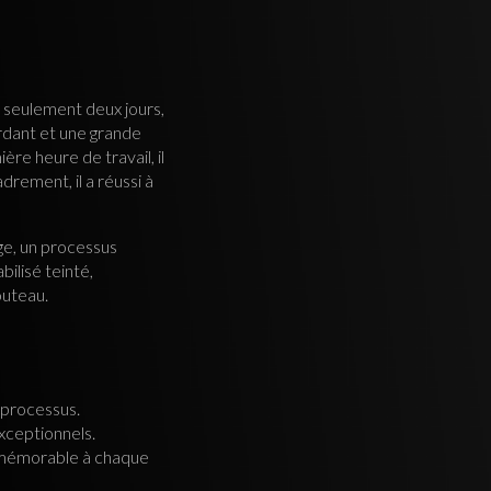
n seulement deux jours,
rdant et une grande
re heure de travail, il
adrement, il a réussi à
rge, un processus
bilisé teinté,
outeau.
 processus.
exceptionnels.
t mémorable à chaque