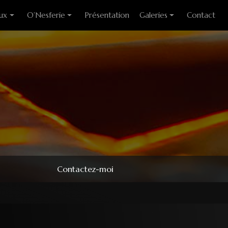
ux
O’Nesferie
Présentation
Galeries
Contact
ixes
Encens Artisanal
Photo des stages
liants
Sigils
Modèles couteaux
e cuisine
Pendules
e table
Pendentifs
 huitre
ons
Contactez-moi