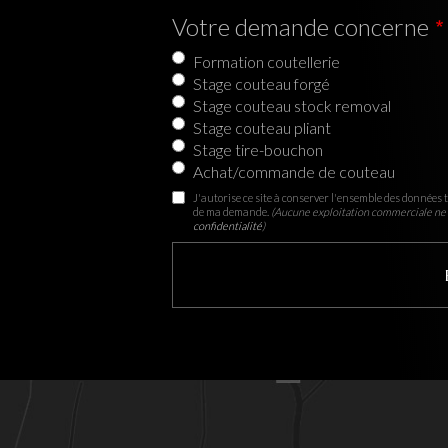
Votre demande concerne
Formation coutellerie
Stage couteau forgé
Stage couteau stock removal
Stage couteau pliant
Stage tire-bouchon
Achat/commande de couteau
J'autorise ce site à conserver l'ensemble des données t
de ma demande.
(Aucune exploitation commerciale ne 
confidentialité
)