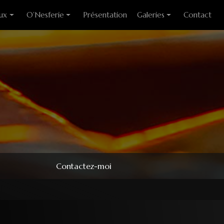
ux
O’Nesferie
Présentation
Galeries
Contact
ixes
Encens Artisanal
Photo des stages
liants
Sigils
Modèles couteaux
e cuisine
Pendules
e table
Pendentifs
 huitre
ons
Contactez-moi