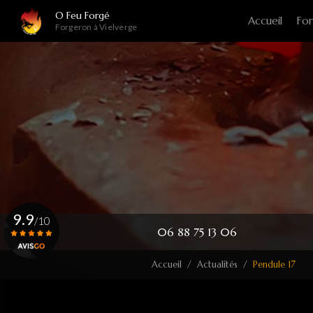
Navigation principale
Aller
O Feu Forgé
Accueil
For
au
Forgeron à Vielverge
contenu
principal
9.9
/10
06 88 75 13 06
Accueil
Actualités
Pendule 17
Voir le certificat