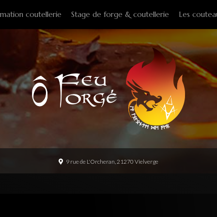
mation coutellerie
Stage de forge & coutellerie
Les coutea
Couteaux f
Couteaux p
Couteaux d
Couteaux d
Couteaux à
Tire-bouch
Option
9 rue de L'Orcheran, 21270 Vielverge