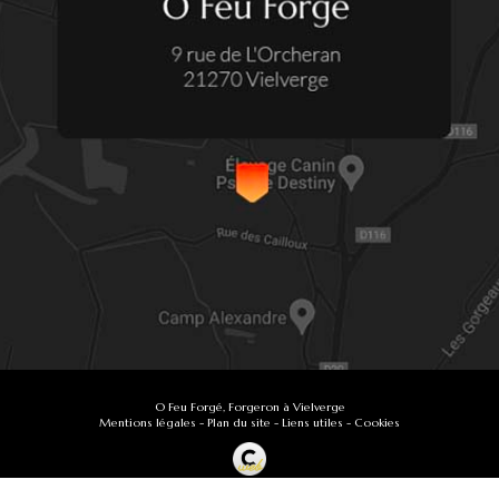
O Feu Forgé, Forgeron à Vielverge
Mentions légales
-
Plan du site
-
Liens utiles
-
Cookies
Création et référencement de site Internet