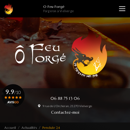
Aller
O Feu Forgé
au
Forgeron à Vielverge
contenu
principal
9.9
/10
06 88 75 13 06
9 rue de L'Orcheran, 21270 Vielverge
Voir le certificat
Contactez-moi
Accueil
Actualités
Pendule 24