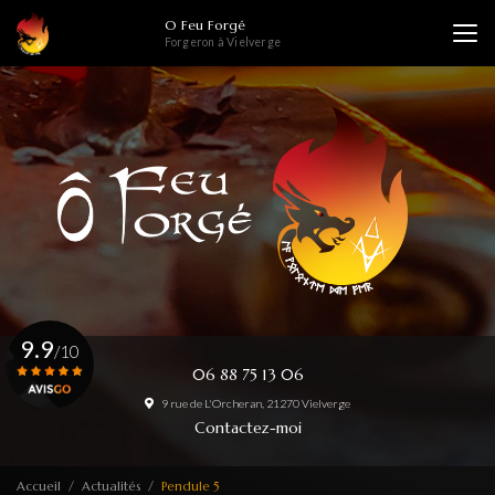
Aller
O Feu Forgé
au
Forgeron à Vielverge
contenu
principal
9.9
/10
06 88 75 13 06
9 rue de L'Orcheran, 21270 Vielverge
Voir le certificat
Contactez-moi
Accueil
Actualités
Pendule 5