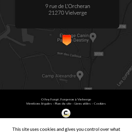
O Feu Forgé, Forgeron à Vielverge
Mentions légales
-
Plan du site
-
Liens utiles
-
Cookies
Création et référencement de site Internet
Demande de Devis
This site uses cookies and gives you control over what
Secteur
-
En savoir +