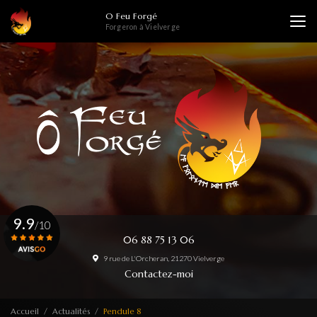
Aller
O Feu Forgé
au
Forgeron à Vielverge
contenu
principal
9.9
/10
06 88 75 13 06
9 rue de L'Orcheran, 21270 Vielverge
Voir le certificat
Contactez-moi
Accueil
Actualités
Pendule 8