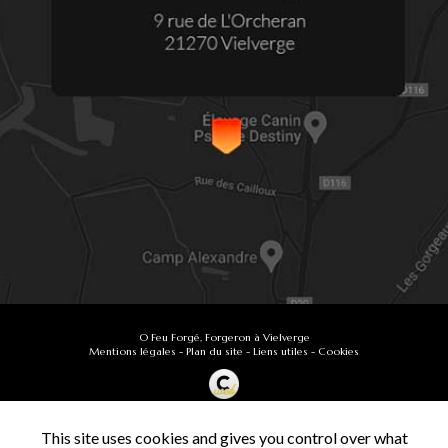
O Feu Forgé, Forgeron à Vielverge
Mentions légales
-
Plan du site
-
Liens utiles
-
Cookies
Création et référencement de site Internet
Demande de Devis
This site uses cookies and gives you control over what
Secteur
-
En savoir +