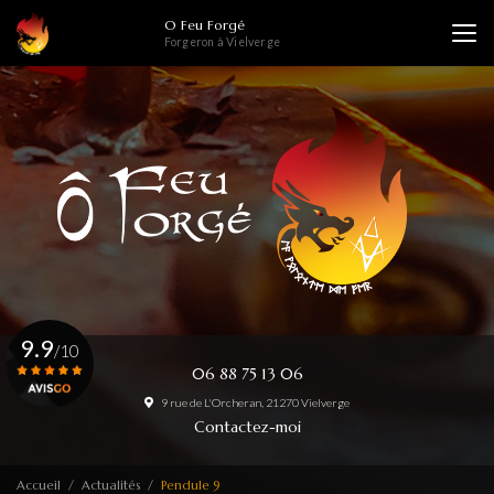
Aller
O Feu Forgé
au
Forgeron à Vielverge
contenu
principal
9.9
/10
06 88 75 13 06
9 rue de L'Orcheran, 21270 Vielverge
Voir le certificat
Contactez-moi
Accueil
Actualités
Pendule 9