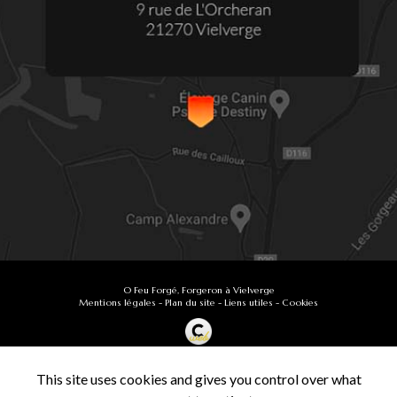
O Feu Forgé, Forgeron à Vielverge
Mentions légales
-
Plan du site
-
Liens utiles
-
Cookies
Création et référencement de site Internet
Demande de Devis
This site uses cookies and gives you control over what
Secteur
-
En savoir +