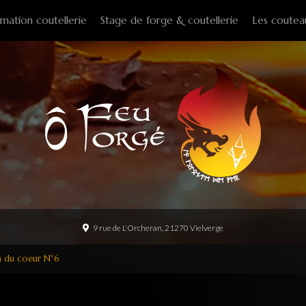
mation coutellerie
Stage de forge & coutellerie
Les coutea
Couteaux f
Couteaux p
Couteaux d
Couteaux d
Couteaux à
Tire-bouch
Option
9 rue de L'Orcheran, 21270 Vielverge
on du coeur N°6