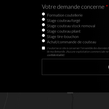
Votre demande concerne
Formation coutellerie
Stage couteau forgé
Stage couteau stock removal
Stage couteau pliant
Stage tire-bouchon
Achat/commande de couteau
J'autorise ce site à conserver l'ensemble des données t
de ma demande.
(Aucune exploitation commerciale ne 
confidentialité
)