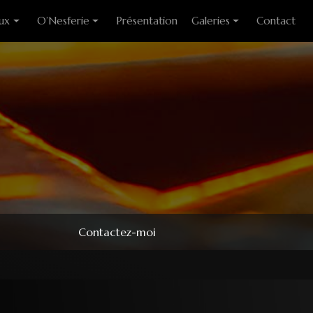
ux
O’Nesferie
Présentation
Galeries
Contact
ixes
Encens Artisanal
Photo des stages
liants
Sigils
Modèles couteaux
e cuisine
Pendules
e table
Pendentifs
 huitre
ons
Contactez-moi