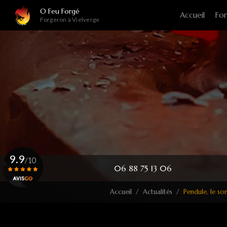
Navigation principale
Aller
O Feu Forgé
Accueil
For
au
Forgeron à Vielverge
contenu
principal
9.9
/10
06 88 75 13 06
Accueil
Actualités
Pendule, le s
Voir le certificat