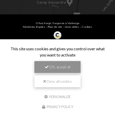
O Feu Forgé, Forgeron à Vielverge
Mentions légales
-
Plan du site
-
Liens utiles
-
Cookies
Création et référencement de site Internet
Demande de Devis
This site uses cookies and gives you control over what
Secteur
-
En savoir +
you want to activate
O Feu Forgé
Sitemap
OK, accept all
Fermer
9.9
Forgeron à Vielverge
/10
61 avis
Zone géographique
Deny all cookies
Besançon
PERSONALIZE
Chalon-sur-Saône
Travail de pros
PRIVACY POLICY
Dijon
VÉRIFIÉ
Langres