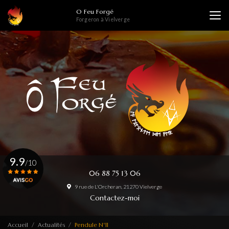
Aller
O Feu Forgé
au
Forgeron à Vielverge
contenu
principal
9.9
/10
06 88 75 13 06
9 rue de L'Orcheran, 21270 Vielverge
Voir le certificat
Contactez-moi
Accueil
Actualités
Pendule N°11