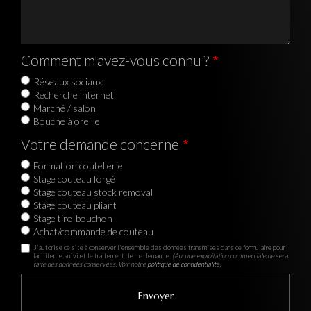
Comment m'avez-vous connu ?
Réseaux sociaux
Recherche internet
Marché / salon
Bouche à oreille
Votre demande concerne
Formation coutellerie
Stage couteau forgé
Stage couteau stock removal
Stage couteau pliant
Stage tire-bouchon
Achat/commande de couteau
J'autorise ce site à conserver l'ensemble des données transmises dans ce formulaire pour
faciliter le suivi et le traitement de ma demande.
(Aucune exploitation commerciale ne sera
faite des données conservées. Voir notre
politique de confidentialité
)