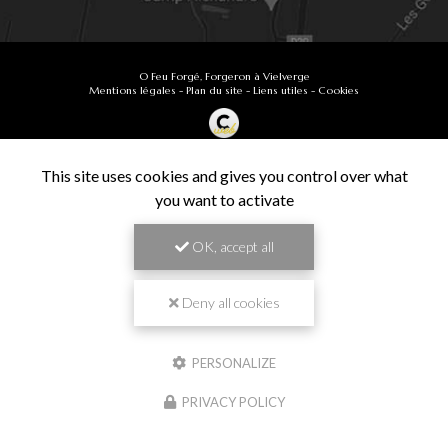
O Feu Forgé, Forgeron à Vielverge
Mentions légales
-
Plan du site
-
Liens utiles
-
Cookies
Création et référencement de site Internet
Demande de Devis
This site uses cookies and gives you control over what
Secteur
-
En savoir +
you want to activate
O Feu Forgé
Sitemap
OK, accept all
Fermer
9.9
Forgeron à Vielverge
/10
61 avis
Zone géographique
Deny all cookies
Besançon
PERSONALIZE
Chalon-sur-Saône
Travail de pros
PRIVACY POLICY
Dijon
VÉRIFIÉ
Langres