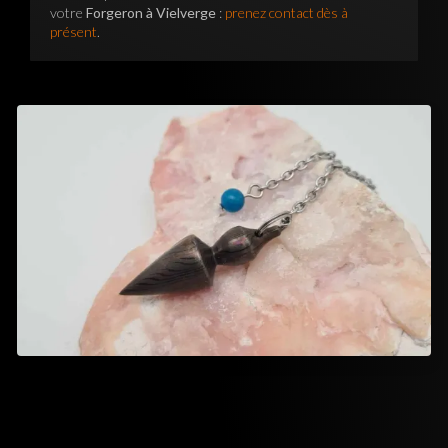
votre
Forgeron à Vielverge
:
prenez contact dès à
présent
.