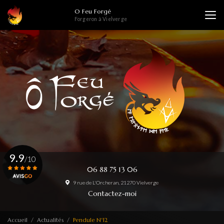
Aller
O Feu Forgé
au
Forgeron à Vielverge
contenu
principal
9.9
/10
06 88 75 13 06
9 rue de L'Orcheran, 21270 Vielverge
Voir le certificat
Contactez-moi
Accueil
Actualités
Pendule N°12