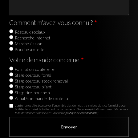
Comment m'avez-vous connu ?
Réseaux sociaux
Recherche internet
Marché / salon
Bouche à oreille
Votre demande concerne
Formation coutellerie
Stage couteau forgé
Stage couteau stock removal
Stage couteau pliant
Stage tire-bouchon
Achat/commande de couteau
J'autorise ce site à conserver l'ensemble des données transmises dans ce formulaire pour
faciliter le suivi et le traitement de ma demande.
(Aucune exploitation commerciale ne sera
faite des données conservées. Voir notre
politique de confidentialité
)