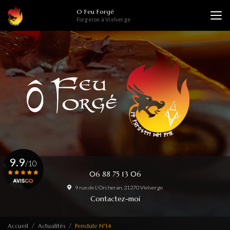
Aller
O Feu Forgé
au
Forgeron à Vielverge
contenu
principal
9.9
/10
06 88 75 13 06
9 rue de L'Orcheran, 21270 Vielverge
Voir le certificat
Contactez-moi
Accueil
Actualités
Pendule N°14