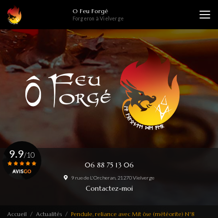
Aller
O Feu Forgé
au
Forgeron à Vielverge
contenu
principal
9.9
/10
06 88 75 13 06
9 rue de L'Orcheran, 21270 Vielverge
Voir le certificat
Contactez-moi
Accueil
Actualités
Pendule, reliance avec Mit öse (météorite) N°8