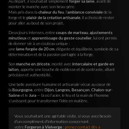
Au départ, il souhaitait simplement
forger sa lame
, avant de
monter le manche avec son beau-père.
Mais pris dans la
chaleur du feu
, l’
ambiance conviviale
de la
forge et le
plaisir de la création artisanale
, il a choisi de rester
pour aller au bout de son projet.
Deux jours intenses, entre
coups de marteau
,
ajustements
minutieux
et
apprentissage du geste coutelier
, lui ont permis
de donner vie à un couteau unique :
une
lame forgée de 20 cm
, élégante et équilibrée, symbole de sa
détermination et de la passion partagée à la forge.
Son
manche en ziricote
, monté avec
intercalaire et garde en
laiton
, apporte une touche de noblesse et de contraste, alliant
précision et authenticité.
Une belle aventure humaine et artisanale vécue au cœur de
la
Bourgogne
, entre
Dijon
,
Langres
,
Besançon
,
Chalon-sur-
Saône
et le
Jura
— là où l’acier, le feu et la main de l’homme
s’unissent pour transformer l’idée en matière.
Vous souhaitant une agréable visite, si vous avez besoin
d'un complément d'information concernant
votre
Forgeron à Vielverge
:
prenez contact dès à