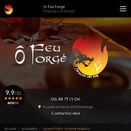
Aller
O Feu Forgé
au
Forgeron à Vielverge
contenu
principal
9.9
/10
06 88 75 13 06
9 rue de L'Orcheran, 21270 Vielverge
Voir le certificat
Contactez-moi
Accueil
Actualités
Quand l’idée devient matière