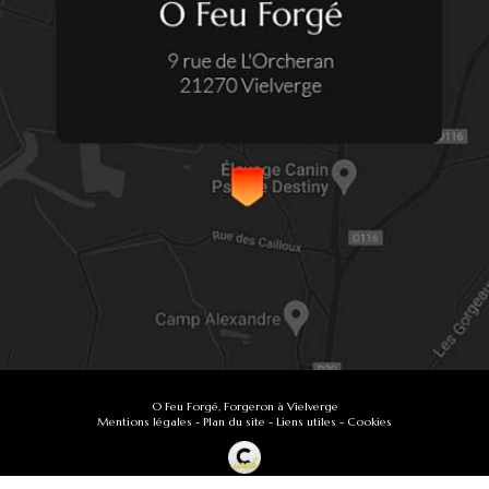
O Feu Forgé, Forgeron à Vielverge
Mentions légales
-
Plan du site
-
Liens utiles
-
Cookies