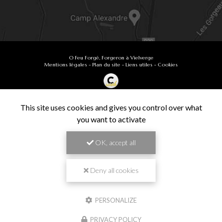
O Feu Forgé, Forgeron à Vielverge
Mentions légales
-
Plan du site
-
Liens utiles
-
Cookies
Création et référencement de site Internet
Demande de Devis
This site uses cookies and gives you control over what
Secteur
-
En savoir +
you want to activate
O Feu Forgé
Sitemap
OK, accept all
Fermer
9.9
Forgeron à Vielverge
/10
61 avis
Zone géographique
Deny all cookies
Besançon
PERSONALIZE
Chalon-sur-Saône
Travail de pros
PRIVACY POLICY
Dijon