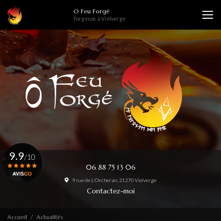
Aller
O Feu Forgé
au
Forgeron à Vielverge
contenu
principal
9.9
/10
06 88 75 13 06
9 rue de L'Orcheran, 21270 Vielverge
Voir le certificat
Contactez-moi
Accueil
Actualités