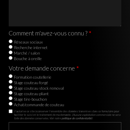
Comment m'avez-vous connu ?
Réseaux sociaux
Recherche internet
Marché / salon
Bouche à oreille
Votre demande concerne
Formation coutellerie
Stage couteau forgé
Stage couteau stock removal
Stage couteau pliant
Stage tire-bouchon
Achat/commande de couteau
J'autorise ce site à conserver l'ensemble des données transmises dans ce formulaire pour
faciliter le suivi et le traitement de ma demande.
(Aucune exploitation commerciale ne sera
faite des données conservées. Voir notre
politique de confidentialité
)