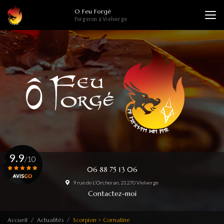
Aller
O Feu Forgé
au
Forgeron à Vielverge
contenu
principal
9.9
/10
06 88 75 13 06
9 rue de L'Orcheran, 21270 Vielverge
Voir le certificat
Contactez-moi
Accueil
Actualités
Scorpion > Cornaline