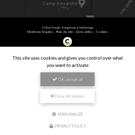
O Feu Forgé, Forgeron à Vielverge
Mentions légales
-
Plan du site
-
Liens utiles
-
Cookies
Création et référencement de site Internet
Demande de Devis
This site uses cookies and gives you control over what
Secteur
-
En savoir +
you want to activate
O Feu Forgé
Sitemap
OK, accept all
Fermer
9.9
Forgeron à Vielverge
/10
61 avis
Zone géographique
Deny all cookies
Besançon
PERSONALIZE
Chalon-sur-Saône
Travail de pros
PRIVACY POLICY
Dijon
VÉRIFIÉ
Langres