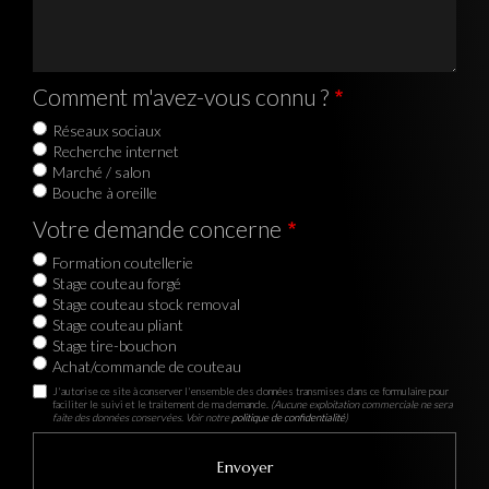
Comment m'avez-vous connu ?
Réseaux sociaux
Recherche internet
Marché / salon
Bouche à oreille
Votre demande concerne
Formation coutellerie
Stage couteau forgé
Stage couteau stock removal
Stage couteau pliant
Stage tire-bouchon
Achat/commande de couteau
J'autorise ce site à conserver l'ensemble des données transmises dans ce formulaire pour
faciliter le suivi et le traitement de ma demande.
(Aucune exploitation commerciale ne sera
faite des données conservées. Voir notre
politique de confidentialité
)