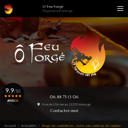
Aller
O Feu Forgé
au
Forgeron à Vielverge
contenu
principal
9.9
/10
06 88 75 13 06
9 rue de L'Orcheran, 21270 Vielverge
Voir le certificat
Contactez-moi
Accueil
Actualités
Stage de coutellerie : créer son couteau de cuisine