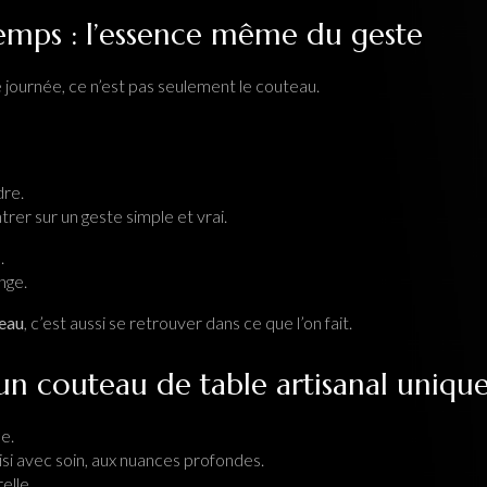
emps : l’essence même du geste
 journée, ce n’est pas seulement le couteau.
re.
er sur un geste simple et vrai.
.
nge.
teau
, c’est aussi se retrouver dans ce que l’on fait.
: un couteau de table artisanal uniqu
e.
si avec soin, aux nuances profondes.
elle.