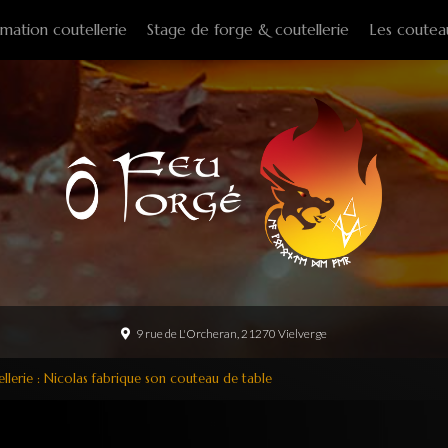
mation coutellerie
Stage de forge & coutellerie
Les coutea
Couteaux f
Couteaux p
Couteaux d
Couteaux d
Couteaux à
Tire-bouch
Option
9 rue de L'Orcheran, 21270 Vielverge
llerie : Nicolas fabrique son couteau de table