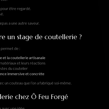
 pour être regardé.
sé.
epas a une autre saveur.
re un stage de coutellerie ?
permet de :
e et la coutellerie artisanale
atériaux et leurs réactions
stes du coutelier
ence immersive et concrète
vec un couteau que l’on a fabriqué soi-même.
lerie chez Ô Feu Forgé
ve avec une idée…