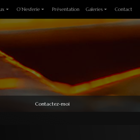
ux
O’Nesferie
Présentation
Galeries
Contact
ixes
Encens Artisanal
Photo des stages
liants
Sigils
Modèles couteaux
e cuisine
Pendules
e table
Pendentifs
 huitre
ons
Contactez-moi