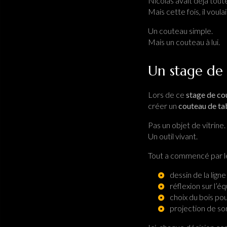
Nicolas avait déjà tout
Mais cette fois, il voula
Un couteau simple.
Mais un couteau à lui.
Un stage de 
Lors de ce
stage de co
créer un
couteau de tab
Pas un objet de vitrine.
Un outil vivant.
Tout a commencé par le
dessin de la ligne
réflexion sur l’éq
choix du bois po
projection de son