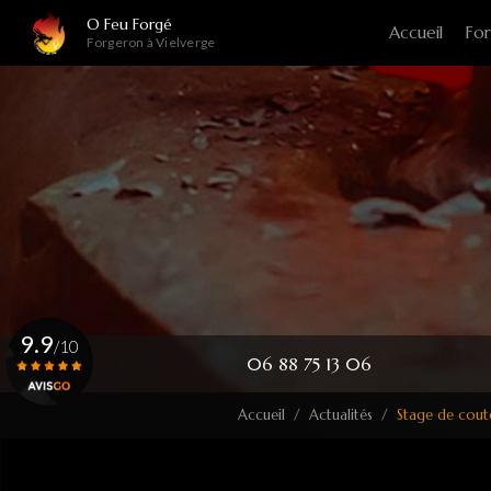
Navigation principale
Aller
O Feu Forgé
Accueil
For
au
Forgeron à Vielverge
contenu
principal
9.9
/10
06 88 75 13 06
Accueil
Actualités
Stage de coute
Voir le certificat