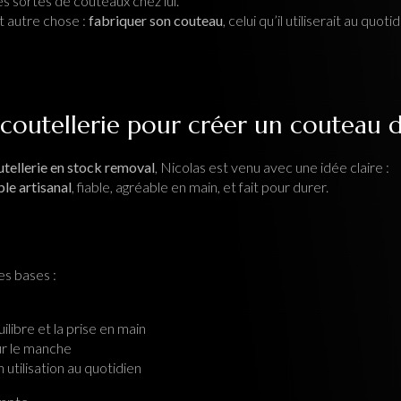
es sortes de couteaux chez lui.
it autre chose :
fabriquer son couteau
, celui qu’il utiliserait au quotid
coutellerie pour créer un couteau 
utellerie en stock removal
, Nicolas est venu avec une idée claire :
le artisanal
, fiable, agréable en main, et fait pour durer.
s bases :
uilibre et la prise en main
ur le manche
 utilisation au quotidien