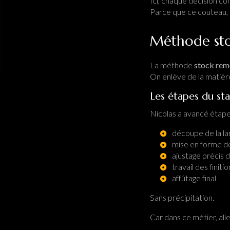
Ici, chaque décision c
Parce que ce couteau, il
Méthode sto
La méthode
stock rem
On enlève de la matière
Les étapes du st
Nicolas a avancé étape
découpe de la l
mise en forme d
ajustage précis
travail des finiti
affûtage final
Sans précipitation.
Car dans ce métier, aller