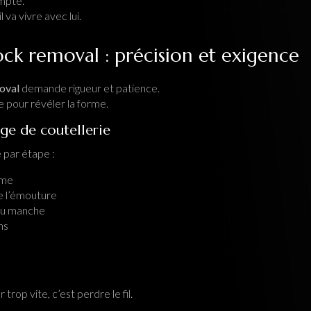
ompte.
 va vivre avec lui.
ck removal : précision et exigence
oval
demande rigueur et patience.
 pour révéler la forme.
age de coutellerie
 par étape :
ame
e l’émouture
 du manche
ons
 trop vite, c’est perdre le fil.