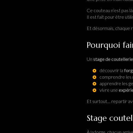
Ce couteau n’est pas là
Il est fait pour être utili
Et désormais, chaque r
Pourquoi fai
Un
stage de coutellerie
découvrir la
forg
comprendre les m
apprendre les ge
vivre une
expéri
Et surtout… repartir a
Stage coutel
À la forge, chacun arri